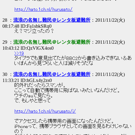
http://hato.1ch.nl/hurusato/
28 ：
流浪の名無し難民＠レンタ板避難所
：2011/11/22(火)
08:17:48 ID:Fa1sbkSRq0
え？マジ立ったの？
29 ：
流浪の名無し難民＠レンタ板避難所
：2011/11/22(火)
10:43:12 ID:QzVlGX4os0
>>19
タイプラでも意見出てたがBBC2から書き込みできない＆あ
いぽんから見づらいと人は減りそうだな
30 ：
流浪の名無し難民＠レンタ板避難所
：2011/11/22(火)
11:33:21 ID:hGLx4y2zs0
的外れだったらスマンが。
ここって自動で携帯用に飛ばないみたいなんだけど。
ウチのauで見たら。
で、もしやと思って
http://hato.1ch.nl/hurusato/i/
でアクセスしたら携帯用の画面になったんだけど。
iPhoneって、携帯ブラウザとしての画面を見るわけじゃない
の？