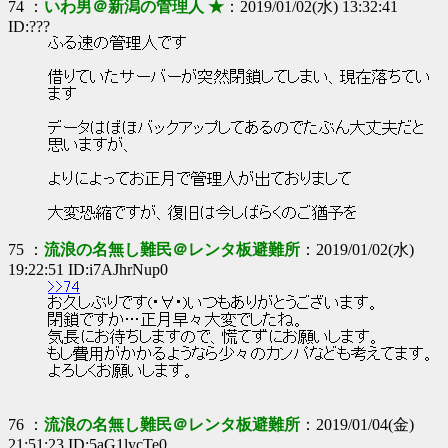
74 ：
いわ男＠新潟の管理人 ★
：2019/01/02(水) 13:32:41
ID:???
ふる速の管理人です
借りていたサーバーが突然閉鎖してしまい、現在落ちてい
ます
データはぼほバックアップしてあるのでたぶん大丈夫だと
思いますが、
よりによってお正月で管理人が出ておりまして
大変恐縮ですが、復旧は今しばらくのご猶予を
75 ：
流浪の名無し難民＠レンタ板避難所
：2019/01/02(水)
19:22:51 ID:i7AJhrNup0
>>74
お久しぶりです(･∀･)いつもありがとうございます。
閉鎖ですか…正月早々大変でしたね。
気長にお待ちしますので、慌てずにお願いします。
もし費用がかかるようなら少々のカンパなども考えてます。
よろしくお願いします。
76 ：
流浪の名無し難民＠レンタ板避難所
：2019/01/04(金)
21:51:23 ID:5aG1lycTe0