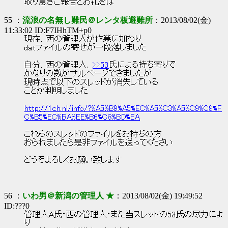
取り急ぎご報告とお礼をば
55 ：
流浪の名無し難民＠レンタ板避難所
：2013/08/02(金)
11:33:02 ID:F7IHhTM+p0
現在、西の管理人が作業に加わり
datファイルの寄せが一段落しました
自分、西の管理人、
>>53
氏による持ち寄りで
かなりの数がサルベージできましたが
現時点で以下のスレッドが消失している
ことが判明しました
http://1ch.nl/info/?%A5%B9%A5%EC%A5%C3%A5%C9%C9%F
C%B5%EC%BA%EE%B6%C8%BD%EA
これらのスレッドのファイルをお持ちの方
おられましたら是非ファイルを送ってください
どうぞよろしくお願い致します
56 ：
いわ男＠新潟の管理人 ★
：2013/08/02(金) 19:49:52
ID:???0
管理人A氏・西の管理人・また当スレッドの53氏の尽力によ
り