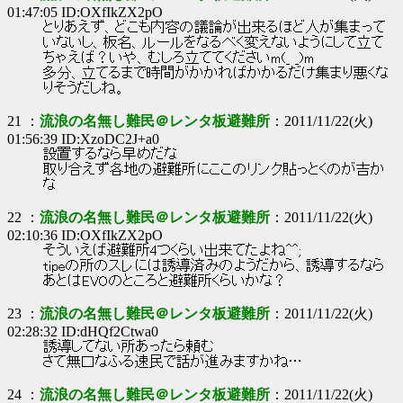
01:47:05 ID:OXfIkZX2pO
とりあえず、どこも内容の議論が出来るほど人が集まって
いないし、板名、ルールをなるべく変えないようにして立て
ちゃえば？いや、むしろ立ててくださいm(_ _)m
多分、立てるまで時間がかかればかかるだけ集まり悪くな
りそうだしね。
21 ：
流浪の名無し難民＠レンタ板避難所
：2011/11/22(火)
01:56:39 ID:XzoDC2J+a0
設置するなら早めだな
取り合えず各地の避難所にここのリンク貼っとくのが吉か
な
22 ：
流浪の名無し難民＠レンタ板避難所
：2011/11/22(火)
02:10:36 ID:OXfIkZX2pO
そういえば避難所4つくらい出来てたよね^^;
tipeの所のスレには誘導済みのようだから、誘導するなら
あとはEVOのところと避難所くらいかな？
23 ：
流浪の名無し難民＠レンタ板避難所
：2011/11/22(火)
02:28:32 ID:dHQf2Ctwa0
誘導してない所あったら頼む
さて無口なふる速民で話が進みますかね…
24 ：
流浪の名無し難民＠レンタ板避難所
：2011/11/22(火)