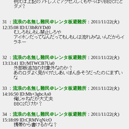
例えば上記のアドレスでアクセスしてもやっぱりBB2Cだと
ダメ？
31 ：
流浪の名無し難民＠レンタ板避難所
：2011/11/22(火)
12:35:08 ID:U3lbRiYDd0
むしろもしもし禁止しろや
アイホンだってなんだってもしもしは流れみないんだからイ
ラネー
32 ：
流浪の名無し難民＠レンタ板避難所
：2011/11/22(火)
13:13:41 ID:/MTWCB7Ua0
外部板追加の対象外なのか？
あのロダよく見かけたしあいぽん多そうだったのにまずい
な
33 ：
流浪の名無し難民＠レンタ板避難所
：2011/11/22(火)
14:16:50 ID:Mh+3gbcAs0
俺じゃねだが大丈夫
BBC2だけか？
34 ：
流浪の名無し難民＠レンタ板避難所
：2011/11/22(火)
15:18:09 ID:CRMVqN/cO
携帯から書けるかな？