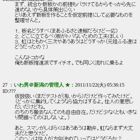
まず、統合か新板かの前提もバラけてるからそっから先に
進めないから具体策出にくい
とりあえず新板を作ることを仮定前提にして必要なものを
整理せんと。
１、板名どうすべ（まあふるさと速報だろけど一応）
２、どこに立てるべ（板がトバないための工夫ほしい）
３、虹はともかく三次やあうあうはどうすっか（元祖ふる速は
どうだったの？）
こんなトコかな
俺も新板推進派ですイチオ。でも同じく流れに乗るよ
27 ：
いわ男＠新潟の管理人 ★
：2011/11/22(火) 05:36:15
ID:???
仮設扱い（まだテストが浅いから）だけど作ってみたけど。
（どっかに集約してくようなら協力はするよ。住人の意思し
だいだけどね。
のちのち撤去なんてのも自由自在。だけど少なくともいきな
り閉鎖ってのはしないよ。）
あと、スマンがしばらくはあうあうは勘弁。虹ならまず大丈
夫だと思うけど。
このヘンは住人が方向決めていってはどうだろか？