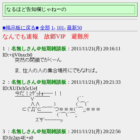
なるほど告知欄じゃねーの
■掲示板に戻る■
全部
1-
101-
最新50
なんでも速報 故郷VIP 避難所
1 ：
名無しさん＠短期雑談板
：2011/11/21(月) 20:16:11
ID:+ijV0sxcb0
突然の閉鎖でがくーん
ま、住人の人の集合場所にでもなれば。
2 ：
名無しさん＠短期雑談板
：2011/11/21(月) 20:21:33
ID:XUDch5cUeI
今だ！2ｹﾞｯﾄｫｰｰｰ！！
￣￣￣∨￣￣￣ (´´
∧∧ ) (´⌒(´
⊂（ﾟДﾟ⊂⌒￣｀つ≡≡≡(´⌒;;;≡≡≡
￣￣￣ (´⌒(´⌒;;
ｽﾞｻﾞｰｰｰｰｰｯ
3 ：
名無しさん＠短期雑談板
：2011/11/21(月) 20:22:56
ID:Iz2gy4E+s0