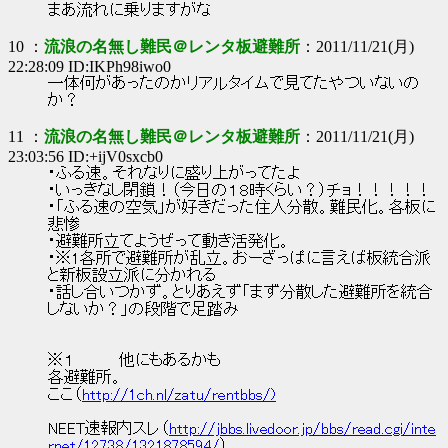
まあ流れに乗りますがな
10 ：
流浪の名無し難民＠レンタ板避難所
：2011/11/21(月)
22:28:09 ID:IKPh98iwo0
一体何があったのかリアルタイムで見てたやついないの
か？
11 ：
流浪の名無し難民＠レンタ板避難所
：2011/11/21(月)
23:03:56 ID:+ijV0sxcb0
・ふる速。それなりに盛り上がってたよ
・いっきなし閉鎖！（今日の１８時くらい？）チョ！！！！！
・「ふる速の空気」が好きだった住人分散。難民化。各板に
悲惨
・避難所立てようぜって動き活発化。
・※1各所で避難所が乱立。おーざっぱに言えば板統合派
と新板設立派に分かれる
・話し合いつかず。とりあえず「まず分散した避難所を統合
しないか？」の段階で足踏み
※１ 他にもあるかも
各避難所。
ここ（
http://1ch.nl/zatu/rentbbs/)
NEET速報内スレ（
http://jbbs.livedoor.jp/bbs/read.cgi/inte
rnet/12738/1321878594/
）