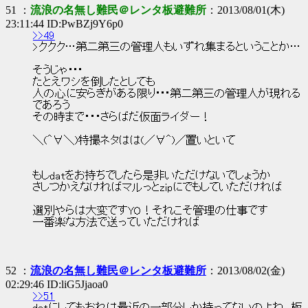
51 ：
流浪の名無し難民＠レンタ板避難所
：2013/08/01(木)
23:11:44 ID:PwBZj9Y6p0
>>49
>ククク…第二第三の管理人もいずれ集まるということか…
そうじゃ･･･
たとえワシを倒したとしても
人の心に安らぎがある限り･･･第二第三の管理人が現れる
であろう
その時まで・・・さらばだ仮面ライダー！
＼(＾∀＼)特撮ネタはは(／∀＾)／置いといて
もしdatをお持ちでしたら是非いただけないでしょうか
さしつかえなければマルっとzipにでもしていただければ
選別やらは大変ですYO！それこそ管理の仕事です
一番楽な方法で送っていただければ
52 ：
流浪の名無し難民＠レンタ板避難所
：2013/08/02(金)
02:29:46 ID:liG5Jjaoa0
>>51