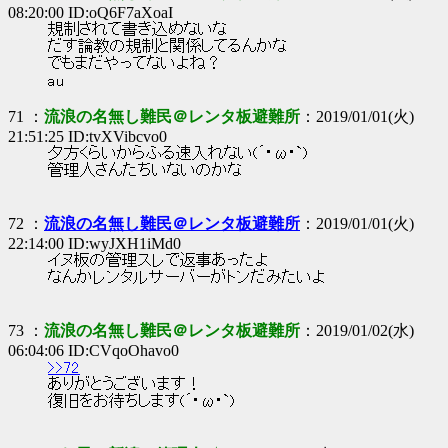
08:20:00 ID:oQ6F7aXoaI
規制されて書き込めないな
だす論教の規制と関係してるんかな
でもまだやってないよね？
au
71 ：
流浪の名無し難民＠レンタ板避難所
：2019/01/01(火)
21:51:25 ID:tvXVibcvo0
夕方くらいからふる速入れない(´･ω･`)
管理人さんたちいないのかな
72 ：
流浪の名無し難民＠レンタ板避難所
：2019/01/01(火)
22:14:00 ID:wyJXH1iMd0
イヌ板の管理スレで返事あったよ
なんかレンタルサーバーがトンだみたいよ
73 ：
流浪の名無し難民＠レンタ板避難所
：2019/01/02(水)
06:04:06 ID:CVqoOhavo0
>>72
ありがとうございます！
復旧をお待ちします(´･ω･`)