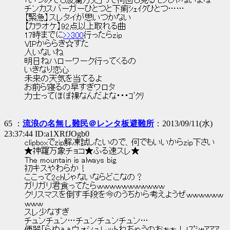
「いつみても波瀾万丈」って何回も見るモノじゃないよな
チンカスバーガーひとつと下痢ｼｪｲｸひとつ……
【緊急】スレタイが思いつかない
【カラオケ】92点以上取れる曲
17時までに
>>300
行ったらzip
VIPかららき☆すた
人いないね
明日ねハローワーク行ってくるの
いきなり恋心
未来の天気を当てるよ
お前ら寝るの早すぎワロタ
力士ってほぼ裸なんだよな・・・ｺﾞｸﾘ
65 ：
流浪の名無し難民＠レンタ板避難所
：2013/09/11(水)
23:37:44 ID:a1XRfJOgb0
clipboxでzip解凍試したいので、何でもいいからzip下さい
★神羅万象チョコ★ふる速スレ★
The mountain is always big.
初キスやわらか！
ここって2chじゃないならどこなの？
ガリガリ君食ってたらｗｗｗｗｗｗｗｗｗｗｗ
クリスマスを倒す手段を今のうちから考えようぜｗｗｗｗｗｗ
ｗｗｗ
スレ少なすぎ
チュンチュン…チュンチュンチュン…