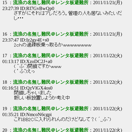
15 ：
流浪の名無し難民＠レンタ板避難所
：2011/11/21(月)
23:27:39 ID:RI7GvBwQp0
さすがにそれはアレだろう。管理の人も居ないみたいだ
し･･･
16 ：
流浪の名無し難民＠レンタ板避難所
：2011/11/21(月)
23:37:47 ID:Iz2gy4E+s0
2ｃｈの過疎板乗っ取るかｗｗｗｗｗｗｗｗ
17 ：
流浪の名無し難民＠レンタ板避難所
：2011/11/22(火)
01:13:17 ID:XzoDC2J+a0
( ＾ふ＾)閉鎖ですかｗｗｗ
( ﾟ ふﾟ)えっ
18 ：
流浪の名無し難民＠レンタ板避難所
：2011/11/22(火)
01:16:51 ID:QzVlGX4os0
閉鎖しちゃいました
新しい板設置しようか考え中
19 ：
流浪の名無し難民＠レンタ板避難所
：2011/11/22(火)
01:35:21 ID:NmcoN6cgpi
これBB2Cに入れられんのだけどなして？( ´,_ふ`)
20 ：
流浪の名無し難民＠レンタ板避難所
：2011/11/22(火)