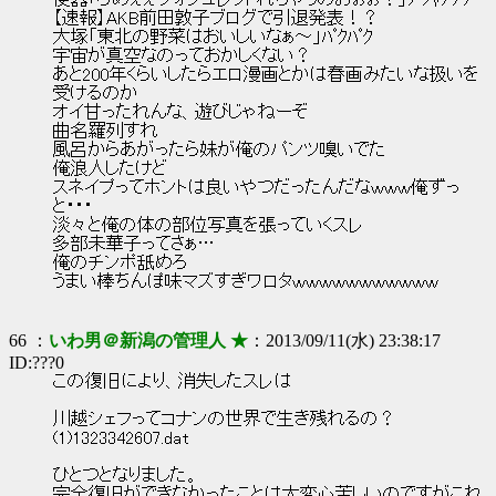
便器「らめぇぇウォシュレットれちゃうのおぉぉ！」ﾌﾟｼｬｱｱｱ
【速報】AKB前田敦子ブログで引退発表！？
大塚「東北の野菜はおいしいなぁ～」ﾊﾟｸﾊﾟｸ
宇宙が真空なのっておかしくない？
あと200年くらいしたらエロ漫画とかは春画みたいな扱いを
受けるのか
オイ甘ったれんな、遊びじゃねーぞ
曲名羅列すれ
風呂からあがったら妹が俺のパンツ嗅いでた
俺浪人したけど
スネイプってホントは良いやつだったんだなｗｗｗ俺ずっ
と・・・
淡々と俺の体の部位写真を張っていくスレ
多部未華子ってさぁ…
俺のチンポ舐めろ
うまい棒ちんぽ味マズすぎワロタｗｗｗｗｗｗｗｗｗｗｗ
66 ：
いわ男＠新潟の管理人 ★
：2013/09/11(水) 23:38:17
ID:???0
この復旧により、消失したスレは
川越シェフってコナンの世界で生き残れるの？
(1)1323342607.dat
ひとつとなりました。
完全復旧ができなかったことは大変心苦しいのですがこれ