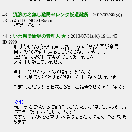
43 ：
流浪の名無し難民＠レンタ板避難所
：2013/07/30(火)
23:56:45 ID:hNOX08x6pi
復活するの？
44 ：
いわ男＠新潟の管理人 ★
：2013/07/31(水) 19:11:45
ID:???0
恥ずかしながら現時点では管理が可能な人間が全員
自分のPCの前に座ることができない状態です。
正確な状況の把握等ができておりません
大変申し訳ございません
明日、管理人の一人が帰宅する予定です
管理人全員が終結するのは明後日になってしまいます
把握できた状況を順次こちらにご報告させて頂く予定です
>>43
現時点では俺からは確約できないという情けない状況です
（本当にお恥ずかしい限りです）
ですが、少なくとも俺は「復活させるために動く」つもりでお
ります