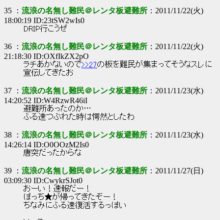
35 ：
流浪の名無し難民＠レンタ板避難所
：2011/11/22(火)
18:00:19 ID:23tSW2wIs0
DRIP行こうぜ
36 ：
流浪の名無し難民＠レンタ板避難所
：2011/11/22(火)
21:18:30 ID:OXfIkZX2pO
ラチあかないので
>>27
の板を難民が集まってそうなスレに
宣伝してきたお
37 ：
流浪の名無し難民＠レンタ板避難所
：2011/11/23(水)
14:20:52 ID:W4RzwR46iI
避難所あったのか…
ふる速つぶれた時は愕然としたわ
38 ：
流浪の名無し難民＠レンタ板避難所
：2011/11/23(水)
14:26:14 ID:O0OOzM2Is0
唐突だったからな
39 ：
流浪の名無し難民＠レンタ板避難所
：2011/11/27(日)
03:09:30 ID:CwykrSJot0
おーい！速報だー！
ぼっち★が帰ってきたぞー！
ちなみにふる速復活するっぽい