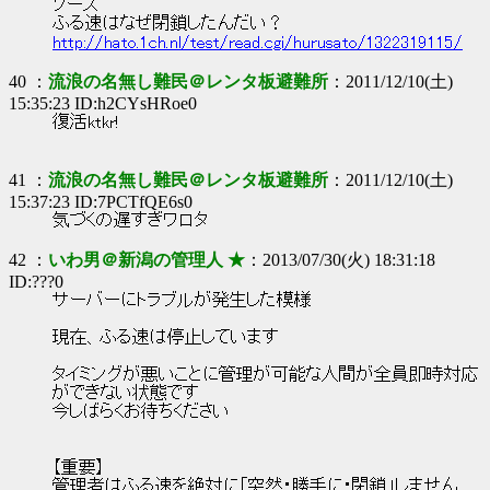
ソース
ふる速はなぜ閉鎖したんだい？
http://hato.1ch.nl/test/read.cgi/hurusato/1322319115/
40 ：
流浪の名無し難民＠レンタ板避難所
：2011/12/10(土)
15:35:23 ID:h2CYsHRoe0
復活ktkr!
41 ：
流浪の名無し難民＠レンタ板避難所
：2011/12/10(土)
15:37:23 ID:7PCTfQE6s0
気づくの遅すぎワロタ
42 ：
いわ男＠新潟の管理人 ★
：2013/07/30(火) 18:31:18
ID:???0
サーバーにトラブルが発生した模様
現在、ふる速は停止しています
タイミングが悪いことに管理が可能な人間が全員即時対応
ができない状態です
今しばらくお待ちください
【重要】
管理者はふる速を絶対に「突然・勝手に・閉鎖」しません