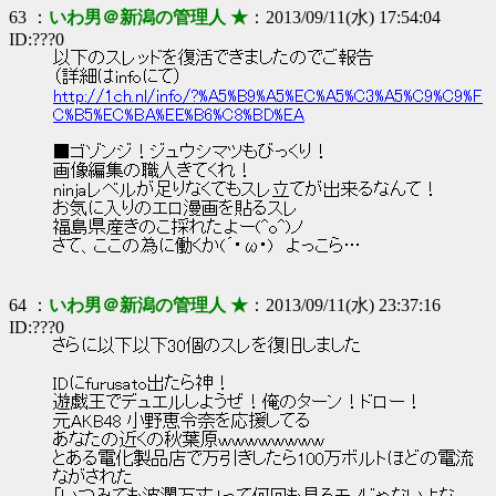
63 ：
いわ男＠新潟の管理人 ★
：2013/09/11(水) 17:54:04
ID:???0
以下のスレッドを復活できましたのでご報告
（詳細はinfoにて）
http://1ch.nl/info/?%A5%B9%A5%EC%A5%C3%A5%C9%C9%F
C%B5%EC%BA%EE%B6%C8%BD%EA
■ゴゾンジ！ジュウシマツもびっくり！
画像編集の職人きてくれ！
ninjaレベルが足りなくてもスレ立てが出来るなんて！
お気に入りのエロ漫画を貼るスレ
福島県産きのこ採れたよー(^o^)ノ
さて、ここの為に働くか(´･ω･) よっこら…
64 ：
いわ男＠新潟の管理人 ★
：2013/09/11(水) 23:37:16
ID:???0
さらに以下以下30個のスレを復旧しました
IDにfurusato出たら神！
遊戯王でデュエルしようぜ！俺のターン！ドロー！
元AKB48 小野恵令奈を応援してる
あなたの近くの秋葉原ｗｗｗｗｗｗｗｗ
とある電化製品店で万引きしたら100万ボルトほどの電流
ながされた