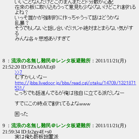
いいことなんだけどこのまんまだとド分散が心配
在来の板に取り込もうって意見も少なくないけどこれ割れる
よね？
いっそ誰かが強制的に作っちゃうって話はどうかな
乱暴？
そうでもしないと話し合いだけじゃ絶対まとまらない気がす
る
みんな各々思惑ありすぎて
8 ：
流浪の名無し難民＠レンタ板避難所
：2011/11/21(月)
21:52:20 ID:TZxA0AEzj0
>>7
むずかしいなー
http://jbbs.livedoor.jp/bbs/read.cgi/otaku/14709/1321871
531/
こっちでも話進んでるが俺は独自に立てる派だしなー
すでにこの時点で割れてるよなｗｗｗ
困った
9 ：
流浪の名無し難民＠レンタ板避難所
：2011/11/21(月)
21:59:34 ID:Iz2gy4E+s0
実は俺も新板設置派