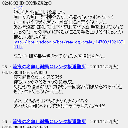
02:48:02 ID:OXfIkZX2pO
>>23
とりあえず適当に誘導しとく
無口なら無口で同意とみなして構わないのじゃない？
ルールさえ変えなきゃ批判が出ると思えないしね。
あと板設置に関しては下記スレで何人か手を上げてくれて
いるので、その誰かに頼むかここで手を上げてくれる人か
他という感じかな。
http://jbbs.livedoor.jp/bbs/read.cgi/otaku/14709/1321871
531/
なるべく板を長生きさせてくれる人を選ばんとね。
25 ：
流浪の名無し難民＠レンタ板避難所
：2011/11/22(火)
04:13:30 ID:6s5crNI0h0
寝て起きたらカオスでﾜﾗﾀ
俺もいっそ立てちゃうのに賛成。
ただその場合のリスクはもう一回突然閉鎖やられちゃうと
もうアウトだろうなってこと。
あと、あうあうはどう捉えたらえんだろ？
あれが原因じゃねって話もチラチラ見るんだけど
26 ：
流浪の名無し難民＠レンタ板避難所
：2011/11/22(火)
04:38:08 ID:5aBzr40+b0