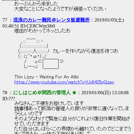
おーぷんから来ました
大変なことになったようですが頑張ってください
77 ：
流浪のカレー難民＠レンタ板避難所
：2019/01/05(土)
01:40:51 ID:CE8CWm3ib0
理由がわかってホッとしたお
,.:::.⌒⌒:::::ヽ
（::::::::::::::::::::::::::::）
（;:::::::::::::人:::::::::::ﾉ カレーを作りながら復活を待つお
（::: (；`・ω・）:ノ
/ ｏ⊂|￣￣￣|⊃
しー-Ｊ |＿＿＿|
Thin Lizzy - Waiting For An Alibi
https://www.youtube.com/watch?v=Ux9405qQzao
78 ：
にしはじめ＠関西の管理人 ★
：2019/01/06(日) 13:18:08
ID:???
みなさんご不便をお掛けしています
諸事情あって新潟の管理人の戻りが非常に遅くなってしま
うらしいのです
そのようなわけで緊急に自分がこれより復旧作業を開始さ
せていただきます
ただ自分はしばらくこの界隈から離れていたのでどこまでう