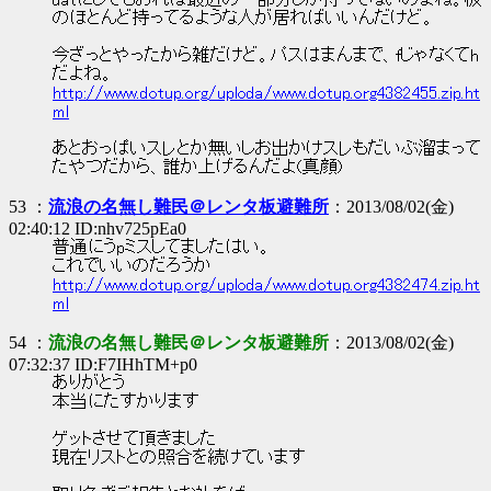
datにしてもおれは最近の一部分しか持ってないのよね。板
のほとんど持ってるような人が居ればいいんだけど。
今ざっとやったから雑だけど。パスはまんまで、fじゃなくてh
だよね。
http://www.dotup.org/uploda/www.dotup.org4382455.zip.ht
ml
あとおっぱいスレとか無いしお出かけスレもだいぶ溜まって
たやつだから、誰か上げるんだよ(真顔)
53 ：
流浪の名無し難民＠レンタ板避難所
：2013/08/02(金)
02:40:12 ID:nhv725pEa0
普通にうpミスしてましたはい。
これでいいのだろうか
http://www.dotup.org/uploda/www.dotup.org4382474.zip.ht
ml
54 ：
流浪の名無し難民＠レンタ板避難所
：2013/08/02(金)
07:32:37 ID:F7IHhTM+p0
ありがとう
本当にたすかります
ゲットさせて頂きました
現在リストとの照合を続けています