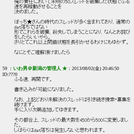
俺の責任において未明の50スレッドを破棄した状態でふる
速を再稼動させることを
決めました。
ぼっち★さんの時代のスレッドが多く含まれており、通常の
dat落ちではない
形でこれらを破棄、紛失してしまうことになり、なんとお詫び
をしたらいいやら。
さりとてこれ以上閉鎖状態を長引かせるわけにもゆかず。
なにとぞご理解頂けましたら
59 ：
いわ男＠新潟の管理人 ★
：2013/08/02(金) 20:46:50
ID:???0
ふる速、再開です。
書き込みが可能になりました。
なお、上記どおり未解決のスレッドは引き続き捜索・募集を
続けます。
手に入り次第追加してゆきます。
その都合上、スレッドの最大数を450から500に変更しまし
た。
しばらくはdat落ちは発生しないと思われます。