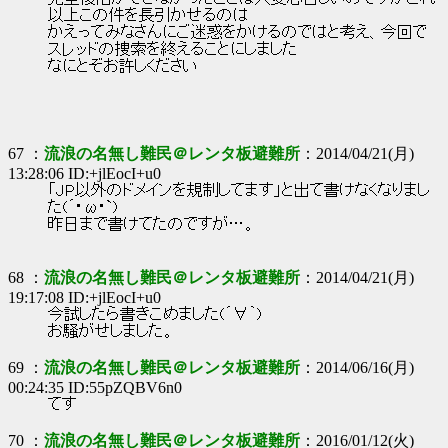
以上この件を長引かせるのは
かえってみなさんにご迷惑をかけるのではと考え、今回で
スレッドの捜索を終えることにしました
なにとぞお許しください
67 ：
流浪の名無し難民＠レンタ板避難所
：2014/04/21(月)
13:28:06 ID:+jlEocI+u0
「JP以外のドメインを規制してます」と出て書けなくなりまし
た(´･ω･`)
昨日まで書けてたのですが…。
68 ：
流浪の名無し難民＠レンタ板避難所
：2014/04/21(月)
19:17:08 ID:+jlEocI+u0
今試したら書きこめました(´∀｀)
お騒がせしました。
69 ：
流浪の名無し難民＠レンタ板避難所
：2014/06/16(月)
00:24:35 ID:55pZQBV6n0
てす
70 ：
流浪の名無し難民＠レンタ板避難所
：2016/01/12(火)