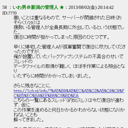
58 ：
いわ男＠新潟の管理人 ★
：2013/08/02(金) 20:14:42
ID:???0
悪いことは重なるもので、サーバーが閉鎖された日時（お
そらく7/29）は
複数いる管理人が全員長期に外出しているという状態でし
た。
復旧に時間が掛かってしまった原因のひとつです。
早くに帰宅した管理人Aが孤軍奮闘で復旧に尽力してくださ
ったのですが、
俺が設置していたバックアップシステムの不具合のせいで
スレッドの
データファイルの取得が難しく、ほぼ手作業による照会とな
り
いたずらに時間がかかってしまいました。
さらに残念なことに、
http://1ch.nl/info/?%A5%B9%A5%EC%A5%C3%A5%C9%C9%F
C%B5%EC%BA%EE%B6%C8%BD%EA
こちらの一覧にあるスレッド（約50スレ）は今だ復旧が適わ
ず、仮に
この作業を進めると何日かかるかわからない状態になりか
ねないことも
解ってきました。