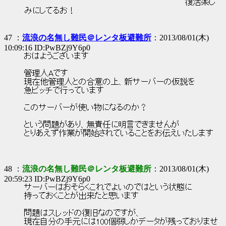
復活楽し
みにしてるお！
47 ：
流浪の名無し難民＠レンタ板避難所
：2013/08/01(木)
10:09:16 ID:PwBZj9Y6p0
おはようございます
管理人Aです
現在他管理人との合意の上、新サーバーの仮説を
急ピッチで行っています
このサーバーが使い物になるのか？
という問題があり、無責任に明言できませんが
とりあえず作業が開始されていることをお伝えいたします
48 ：
流浪の名無し難民＠レンタ板避難所
：2013/08/01(木)
20:59:23 ID:PwBZj9Y6p0
サーバーはおそらくこれでよいのではという状態に
持っておくことが出来たと思います
問題はスレッドの復旧なのですが、
現在自分の手元には100個弱しかデータが残っておりませ