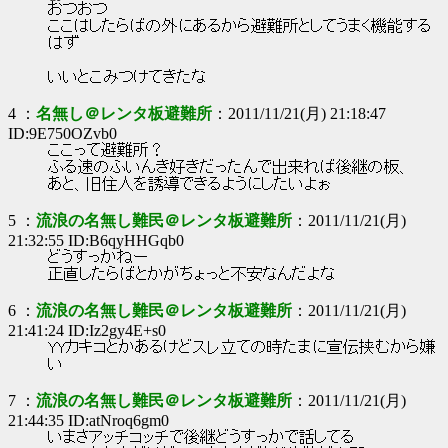
おつおつ
ここはしたらばの外にあるから避難所としてうまく機能する
はず
いいとこみつけてきたな
4 ：
名無し＠レンタ板避難所
：2011/11/21(月) 21:18:47
ID:9E750OZvb0
ここって避難所？
ふる速のふいんき好きだったんで出来れば後継の板、
あと、旧住人を誘導できるようにしたいよぉ
5 ：
流浪の名無し難民＠レンタ板避難所
：2011/11/21(月)
21:32:55 ID:B6qyHHGqb0
どうすっかねー
正直したらばとかがちょっと不安なんだよな
6 ：
流浪の名無し難民＠レンタ板避難所
：2011/11/21(月)
21:41:24 ID:Iz2gy4E+s0
YYカキコとかあるけどスレ立ての時たまに宣伝挟むから嫌
い
7 ：
流浪の名無し難民＠レンタ板避難所
：2011/11/21(月)
21:44:35 ID:atNroq6gm0
いまさアッチコッチで後継どうすっかで話してる