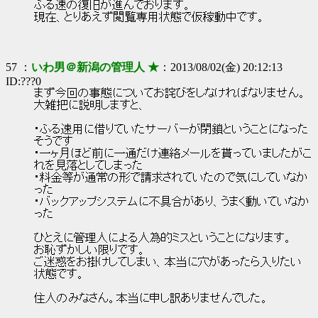
ふる速の復旧が進んでおります。
現在、とりあえず閲覧専用状態で仮稼動中です。
57 ：
いわ男＠新潟の管理人 ★
：2013/08/02(金) 20:12:13
ID:???0
まず今回の事態についてお詫びをしなければなりません。
大雑把に説明しますと、
・ふる速用に借りていたサーバーが閉鎖ということになった
そうです
・一ヶ月ほど前に一通だけ連絡メールを貰っていましたがこ
れを見落としてしまった
・料金等が通常の形で請求されていたので気にしていなか
った
・バックアップシステムに不具合があり、うまく動いていなか
った
ひとえに管理人による人為的ミスということになります。
お恥ずかしい限りです。
ご迷惑をお掛けしてしまい、本当に穴があったら入りたい
状態です。
住人のみなさん。本当に申し訳ありませんでした。