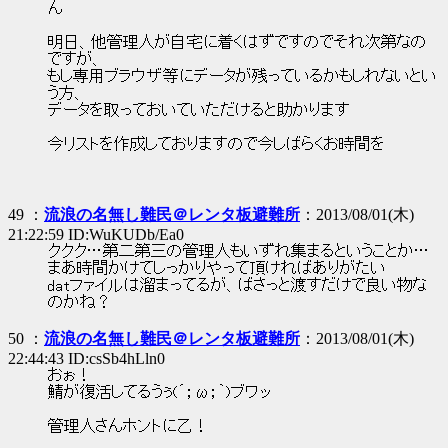
ん
明日、他管理人が自宅に着くはずですのでそれ次第なの
ですが、
もし専用ブラウザ等にデータが残っているかもしれないとい
う方、
データを取っておいていただけると助かります
今リストを作成しておりますので今しばらくお時間を
49 ：
流浪の名無し難民＠レンタ板避難所
：2013/08/01(木)
21:22:59 ID:WuKUDb/Ea0
ククク…第二第三の管理人もいずれ集まるということか…
まあ時間かけてしっかりやって頂ければありがたい
datファイルは溜まってるが、ばさっと渡すだけで良い物な
のかね？
50 ：
流浪の名無し難民＠レンタ板避難所
：2013/08/01(木)
22:44:43 ID:csSb4hLln0
おぉ！
鯖が復活してるうぅ(´；ω；｀)ブワッ
管理人さんホントに乙！