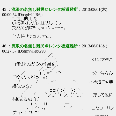
45 ：
流浪の名無し難民＠レンタ板避難所
：2013/08/01(木)
00:00:54 ID:cgd+hhR6pi
把握しましした
いわ男ガンガレまじガンガレ
突然閉鎖はもう沢山だよ～～。。
他人任せでゴメンね。。
46 ：
流浪の名無し難民＠レンタ板避難所
：2013/08/01(木)
06:27:37 ID:dmvwlebGy0
／）
／／／） くれぐれもご
自愛されながらの作業を！
／,.=ﾞ''"／
／ i f ,.r='"-‐'つ＿＿＿_ 一分一秒なん
ぞゆったりが身上の
/ / _,.-‐'~／⌒ ⌒＼ ふる速にゃ無
縁なんだお！
／ ,i ,二ﾆ⊃（ ＞）. （＜）＼
/ ﾉ ilﾞフ::::::⌒（__人__）⌒::::: ＼ （まして他に
も板あるんだし）
,ｲ｢ﾄ､ ,!,!| |r┬-| |
/ iﾄヾヽ_/ｨ"＼ `ー'´ ／ またツーリン
グ行ってきたお！