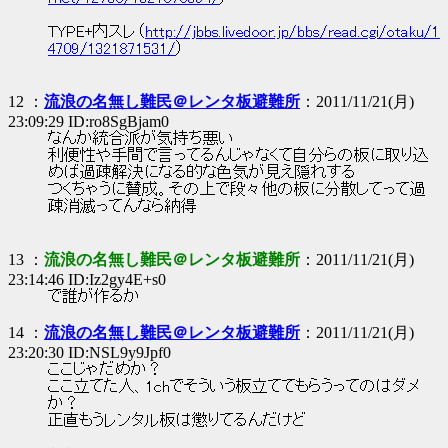
TYPE+内スレ（
http://jbbs.livedoor.jp/bbs/read.cgi/otaku/1
4709/1321871531/
）
12 ：
流浪の名無し難民＠レンタ板避難所
：2011/11/21(月)
23:09:29 ID:ro8SgBjam0
なんか統合派が気持ち悪い
利便性や手間で言ってるんじゃなくて自分らの板に取り込
めば過疎解決になる的な色気が見え隠れする
つくちゃうに賛成。その上で段々他の板に分散してって過
疎消滅ってんなら納得
13 ：
流浪の名無し難民＠レンタ板避難所
：2011/11/21(月)
23:14:46 ID:Iz2gy4E+s0
で誰が作るか
14 ：
流浪の名無し難民＠レンタ板避難所
：2011/11/21(月)
23:20:30 ID:NSL9y9Jpf0
ここじゃだめか？
ここ立てた人、1chでそういう板立ててもらうってのはダメ
か？
正直もうレンタル板は懲りてるんだけど