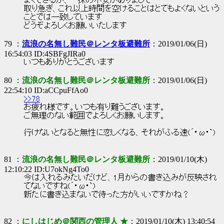
まくできるか、一抹の不安がありまして
取り急ぎ、これ以上時間を空けることはとてもよくないという
ことでは一致しています
どうぞよろしくお願いいたします
79 ：
流浪の名無し難民＠レンタ板避難所
：2019/01/06(日)
16:54:03 ID:4SBFgJIRa0
いつもありがとうございます
80 ：
流浪の名無し難民＠レンタ板避難所
：2019/01/06(日)
22:54:10 ID:aCCpuFfAo0
>>78
お疲れ様です。いつも有り難うございます。
ご無理のない範囲でよろしくお願いします。
行けないとなると無性に恋しくなる、それがふる速(´･ω･`)
81 ：
流浪の名無し難民＠レンタ板避難所
：2019/01/10(木)
12:10:22 ID:U7okNg4To0
今は入れるみたいだけど、1月からの書き込みが反映され
てないですね(´･ω･`)
新たに書き込まないで待った方がいいですかね？
82 ：
にしはじめ＠関西の管理人 ★
：2019/01/10(木) 13:40:54