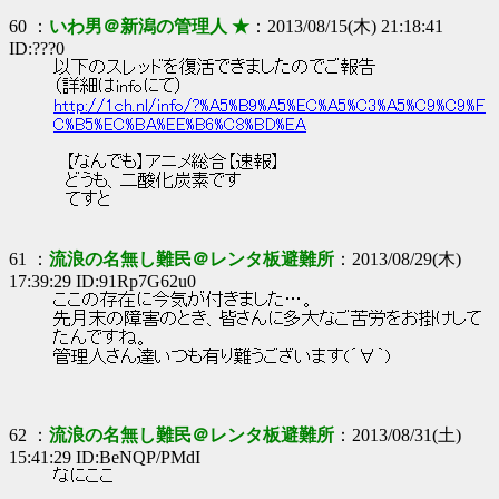
60 ：
いわ男＠新潟の管理人 ★
：2013/08/15(木) 21:18:41
ID:???0
以下のスレッドを復活できましたのでご報告
（詳細はinfoにて）
http://1ch.nl/info/?%A5%B9%A5%EC%A5%C3%A5%C9%C9%F
C%B5%EC%BA%EE%B6%C8%BD%EA
【なんでも】アニメ総合【速報】
どうも、二酸化炭素です
てすと
61 ：
流浪の名無し難民＠レンタ板避難所
：2013/08/29(木)
17:39:29 ID:91Rp7G62u0
ここの存在に今気が付きました…。
先月末の障害のとき、皆さんに多大なご苦労をお掛けして
たんですね。
管理人さん達いつも有り難うございます(´∀｀)
62 ：
流浪の名無し難民＠レンタ板避難所
：2013/08/31(土)
15:41:29 ID:BeNQP/PMdI
なにここ