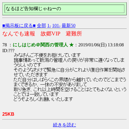
なるほど告知欄じゃねーの
■掲示板に戻る■
全部
1-
101-
最新50
なんでも速報 故郷VIP 避難所
78 ：
にしはじめ＠関西の管理人 ★
：2019/01/06(日) 13:18:08
ID:???
みなさんご不便をお掛けしています
諸事情あって新潟の管理人の戻りが非常に遅くなってしま
うらしいのです
そのようなわけで緊急に自分がこれより復旧作業を開始さ
せていただきます
ただ自分はしばらくこの界隈から離れていたのでどこまでう
まくできるか、一抹の不安がありまして
取り急ぎ、これ以上時間を空けることはとてもよくないという
ことでは一致しています
どうぞよろしくお願いいたします
25KB
続きを読む