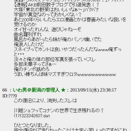
便器「らめぇぇウォシュレットれちゃうのおぉぉ！」ﾌﾟｼｬｱｱｱ
【速報】AKB前田敦子ブログで引退発表！？
大塚「東北の野菜はおいしいなぁ～」ﾊﾟｸﾊﾟｸ
宇宙が真空なのっておかしくない？
あと200年くらいしたらエロ漫画とかは春画みたいな扱いを
受けるのか
オイ甘ったれんな、遊びじゃねーぞ
曲名羅列すれ
風呂からあがったら妹が俺のパンツ嗅いでた
俺浪人したけど
スネイプってホントは良いやつだったんだなｗｗｗ俺ずっ
と・・・
淡々と俺の体の部位写真を張っていくスレ
多部未華子ってさぁ…
俺のチンポ舐めろ
うまい棒ちんぽ味マズすぎワロタｗｗｗｗｗｗｗｗｗｗｗ
66 ：
いわ男＠新潟の管理人 ★
：2013/09/11(水) 23:38:17
ID:???0
この復旧により、消失したスレは
川越シェフってコナンの世界で生き残れるの？
(1)1323342607.dat
ひとつとなりました。
完全復旧ができなかったことは大変心苦しいのですがこれ