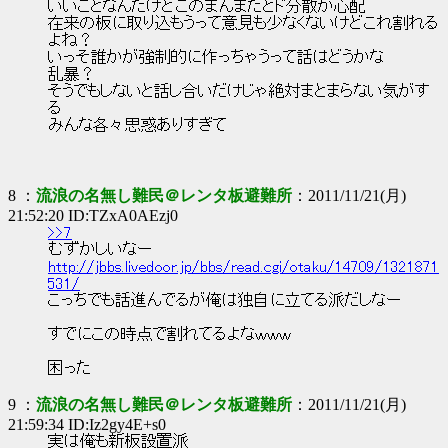
いいことなんだけどこのまんまだとド分散が心配
在来の板に取り込もうって意見も少なくないけどこれ割れる
よね？
いっそ誰かが強制的に作っちゃうって話はどうかな
乱暴？
そうでもしないと話し合いだけじゃ絶対まとまらない気がす
る
みんな各々思惑ありすぎて
8 ：
流浪の名無し難民＠レンタ板避難所
：2011/11/21(月)
21:52:20 ID:TZxA0AEzj0
>>7
むずかしいなー
http://jbbs.livedoor.jp/bbs/read.cgi/otaku/14709/1321871
531/
こっちでも話進んでるが俺は独自に立てる派だしなー
すでにこの時点で割れてるよなｗｗｗ
困った
9 ：
流浪の名無し難民＠レンタ板避難所
：2011/11/21(月)
21:59:34 ID:Iz2gy4E+s0
実は俺も新板設置派