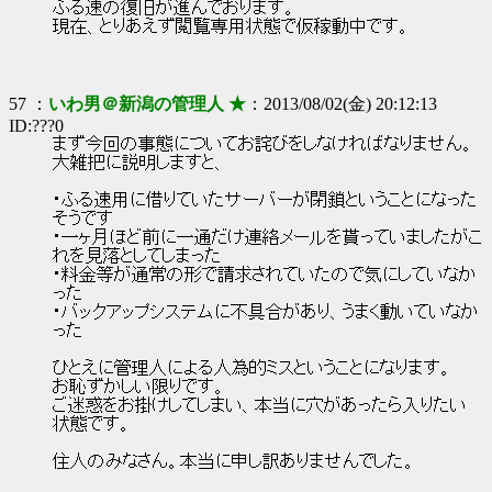
ふる速の復旧が進んでおります。
現在、とりあえず閲覧専用状態で仮稼動中です。
57 ：
いわ男＠新潟の管理人 ★
：2013/08/02(金) 20:12:13
ID:???0
まず今回の事態についてお詫びをしなければなりません。
大雑把に説明しますと、
・ふる速用に借りていたサーバーが閉鎖ということになった
そうです
・一ヶ月ほど前に一通だけ連絡メールを貰っていましたがこ
れを見落としてしまった
・料金等が通常の形で請求されていたので気にしていなか
った
・バックアップシステムに不具合があり、うまく動いていなか
った
ひとえに管理人による人為的ミスということになります。
お恥ずかしい限りです。
ご迷惑をお掛けしてしまい、本当に穴があったら入りたい
状態です。
住人のみなさん。本当に申し訳ありませんでした。