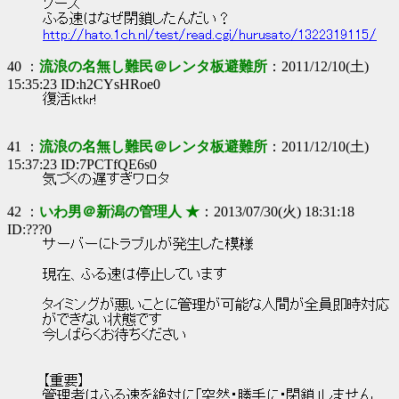
ソース
ふる速はなぜ閉鎖したんだい？
http://hato.1ch.nl/test/read.cgi/hurusato/1322319115/
40 ：
流浪の名無し難民＠レンタ板避難所
：2011/12/10(土)
15:35:23 ID:h2CYsHRoe0
復活ktkr!
41 ：
流浪の名無し難民＠レンタ板避難所
：2011/12/10(土)
15:37:23 ID:7PCTfQE6s0
気づくの遅すぎワロタ
42 ：
いわ男＠新潟の管理人 ★
：2013/07/30(火) 18:31:18
ID:???0
サーバーにトラブルが発生した模様
現在、ふる速は停止しています
タイミングが悪いことに管理が可能な人間が全員即時対応
ができない状態です
今しばらくお待ちください
【重要】
管理者はふる速を絶対に「突然・勝手に・閉鎖」しません