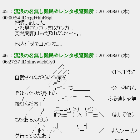
45 ：
流浪の名無し難民＠レンタ板避難所
：2013/08/01(木)
00:00:54 ID:cgd+hhR6pi
把握しましした
いわ男ガンガレまじガンガレ
突然閉鎖はもう沢山だよ～～。。
他人任せでゴメンね。。
46 ：
流浪の名無し難民＠レンタ板避難所
：2013/08/01(木)
06:27:37 ID:dmvwlebGy0
／）
／／／） くれぐれもご
自愛されながらの作業を！
／,.=ﾞ''"／
／ i f ,.r='"-‐'つ＿＿＿_ 一分一秒なん
ぞゆったりが身上の
/ / _,.-‐'~／⌒ ⌒＼ ふる速にゃ無
縁なんだお！
／ ,i ,二ﾆ⊃（ ＞）. （＜）＼
/ ﾉ ilﾞフ::::::⌒（__人__）⌒::::: ＼ （まして他に
も板あるんだし）
,ｲ｢ﾄ､ ,!,!| |r┬-| |
/ iﾄヾヽ_/ｨ"＼ `ー'´ ／ またツーリン
グ行ってきたお！