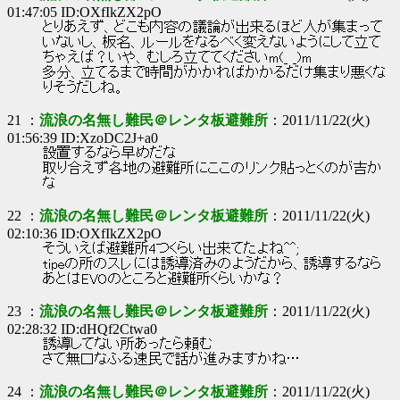
01:47:05 ID:OXfIkZX2pO
とりあえず、どこも内容の議論が出来るほど人が集まって
いないし、板名、ルールをなるべく変えないようにして立て
ちゃえば？いや、むしろ立ててくださいm(_ _)m
多分、立てるまで時間がかかればかかるだけ集まり悪くな
りそうだしね。
21 ：
流浪の名無し難民＠レンタ板避難所
：2011/11/22(火)
01:56:39 ID:XzoDC2J+a0
設置するなら早めだな
取り合えず各地の避難所にここのリンク貼っとくのが吉か
な
22 ：
流浪の名無し難民＠レンタ板避難所
：2011/11/22(火)
02:10:36 ID:OXfIkZX2pO
そういえば避難所4つくらい出来てたよね^^;
tipeの所のスレには誘導済みのようだから、誘導するなら
あとはEVOのところと避難所くらいかな？
23 ：
流浪の名無し難民＠レンタ板避難所
：2011/11/22(火)
02:28:32 ID:dHQf2Ctwa0
誘導してない所あったら頼む
さて無口なふる速民で話が進みますかね…
24 ：
流浪の名無し難民＠レンタ板避難所
：2011/11/22(火)