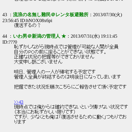
43 ：
流浪の名無し難民＠レンタ板避難所
：2013/07/30(火)
23:56:45 ID:hNOX08x6pi
復活するの？
44 ：
いわ男＠新潟の管理人 ★
：2013/07/31(水) 19:11:45
ID:???0
恥ずかしながら現時点では管理が可能な人間が全員
自分のPCの前に座ることができない状態です。
正確な状況の把握等ができておりません
大変申し訳ございません
明日、管理人の一人が帰宅する予定です
管理人全員が終結するのは明後日になってしまいます
把握できた状況を順次こちらにご報告させて頂く予定です
>>43
現時点では俺からは確約できないという情けない状況です
（本当にお恥ずかしい限りです）
ですが、少なくとも俺は「復活させるために動く」つもりでお
ります