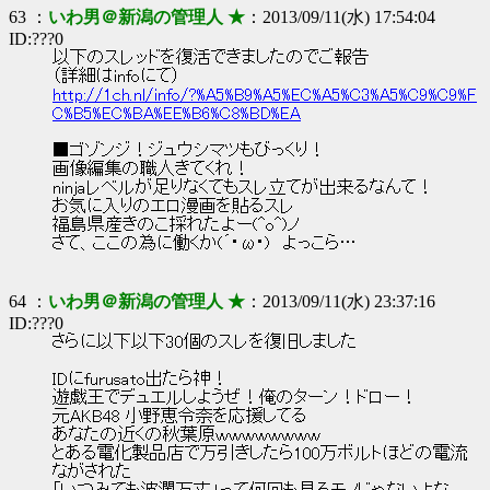
63 ：
いわ男＠新潟の管理人 ★
：2013/09/11(水) 17:54:04
ID:???0
以下のスレッドを復活できましたのでご報告
（詳細はinfoにて）
http://1ch.nl/info/?%A5%B9%A5%EC%A5%C3%A5%C9%C9%F
C%B5%EC%BA%EE%B6%C8%BD%EA
■ゴゾンジ！ジュウシマツもびっくり！
画像編集の職人きてくれ！
ninjaレベルが足りなくてもスレ立てが出来るなんて！
お気に入りのエロ漫画を貼るスレ
福島県産きのこ採れたよー(^o^)ノ
さて、ここの為に働くか(´･ω･) よっこら…
64 ：
いわ男＠新潟の管理人 ★
：2013/09/11(水) 23:37:16
ID:???0
さらに以下以下30個のスレを復旧しました
IDにfurusato出たら神！
遊戯王でデュエルしようぜ！俺のターン！ドロー！
元AKB48 小野恵令奈を応援してる
あなたの近くの秋葉原ｗｗｗｗｗｗｗｗ
とある電化製品店で万引きしたら100万ボルトほどの電流
ながされた