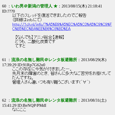
60 ：
いわ男＠新潟の管理人 ★
：2013/08/15(木) 21:18:41
ID:???0
以下のスレッドを復活できましたのでご報告
（詳細はinfoにて）
http://1ch.nl/info/?%A5%B9%A5%EC%A5%C3%A5%C9%C9%F
C%B5%EC%BA%EE%B6%C8%BD%EA
【なんでも】アニメ総合【速報】
どうも、二酸化炭素です
てすと
61 ：
流浪の名無し難民＠レンタ板避難所
：2013/08/29(木)
17:39:29 ID:91Rp7G62u0
ここの存在に今気が付きました…。
先月末の障害のとき、皆さんに多大なご苦労をお掛けして
たんですね。
管理人さん達いつも有り難うございます(´∀｀)
62 ：
流浪の名無し難民＠レンタ板避難所
：2013/08/31(土)
15:41:29 ID:BeNQP/PMdI
なにここ