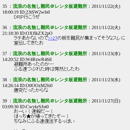
35 ：
流浪の名無し難民＠レンタ板避難所
：2011/11/22(火)
18:00:19 ID:23tSW2wIs0
DRIP行こうぜ
36 ：
流浪の名無し難民＠レンタ板避難所
：2011/11/22(火)
21:18:30 ID:OXfIkZX2pO
ラチあかないので
>>27
の板を難民が集まってそうなスレに
宣伝してきたお
37 ：
流浪の名無し難民＠レンタ板避難所
：2011/11/23(水)
14:20:52 ID:W4RzwR46iI
避難所あったのか…
ふる速つぶれた時は愕然としたわ
38 ：
流浪の名無し難民＠レンタ板避難所
：2011/11/23(水)
14:26:14 ID:O0OOzM2Is0
唐突だったからな
39 ：
流浪の名無し難民＠レンタ板避難所
：2011/11/27(日)
03:09:30 ID:CwykrSJot0
おーい！速報だー！
ぼっち★が帰ってきたぞー！
ちなみにふる速復活するっぽい