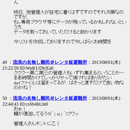
ん
明日、他管理人が自宅に着くはずですのでそれ次第なの
ですが、
もし専用ブラウザ等にデータが残っているかもしれないとい
う方、
データを取っておいていただけると助かります
今リストを作成しておりますので今しばらくお時間を
49 ：
流浪の名無し難民＠レンタ板避難所
：2013/08/01(木)
21:22:59 ID:WuKUDb/Ea0
ククク…第二第三の管理人もいずれ集まるということか…
まあ時間かけてしっかりやって頂ければありがたい
datファイルは溜まってるが、ばさっと渡すだけで良い物な
のかね？
50 ：
流浪の名無し難民＠レンタ板避難所
：2013/08/01(木)
22:44:43 ID:csSb4hLln0
おぉ！
鯖が復活してるうぅ(´；ω；｀)ブワッ
管理人さんホントに乙！