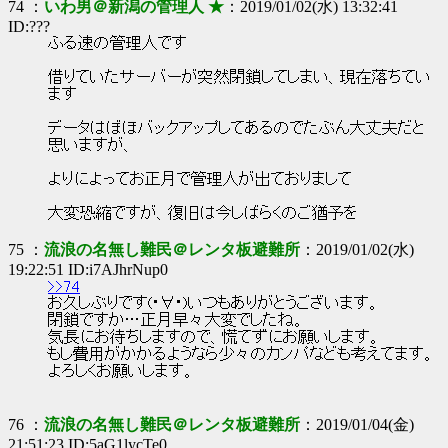
74 ：
いわ男＠新潟の管理人 ★
：2019/01/02(水) 13:32:41
ID:???
ふる速の管理人です
借りていたサーバーが突然閉鎖してしまい、現在落ちてい
ます
データはぼほバックアップしてあるのでたぶん大丈夫だと
思いますが、
よりによってお正月で管理人が出ておりまして
大変恐縮ですが、復旧は今しばらくのご猶予を
75 ：
流浪の名無し難民＠レンタ板避難所
：2019/01/02(水)
19:22:51 ID:i7AJhrNup0
>>74
お久しぶりです(･∀･)いつもありがとうございます。
閉鎖ですか…正月早々大変でしたね。
気長にお待ちしますので、慌てずにお願いします。
もし費用がかかるようなら少々のカンパなども考えてます。
よろしくお願いします。
76 ：
流浪の名無し難民＠レンタ板避難所
：2019/01/04(金)
21:51:23 ID:5aG1lycTe0