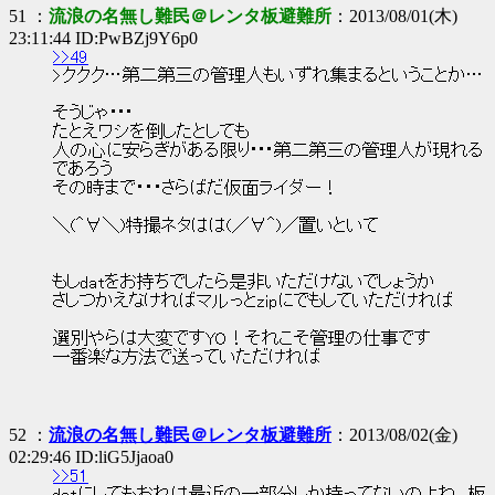
51 ：
流浪の名無し難民＠レンタ板避難所
：2013/08/01(木)
23:11:44 ID:PwBZj9Y6p0
>>49
>ククク…第二第三の管理人もいずれ集まるということか…
そうじゃ･･･
たとえワシを倒したとしても
人の心に安らぎがある限り･･･第二第三の管理人が現れる
であろう
その時まで・・・さらばだ仮面ライダー！
＼(＾∀＼)特撮ネタはは(／∀＾)／置いといて
もしdatをお持ちでしたら是非いただけないでしょうか
さしつかえなければマルっとzipにでもしていただければ
選別やらは大変ですYO！それこそ管理の仕事です
一番楽な方法で送っていただければ
52 ：
流浪の名無し難民＠レンタ板避難所
：2013/08/02(金)
02:29:46 ID:liG5Jjaoa0
>>51