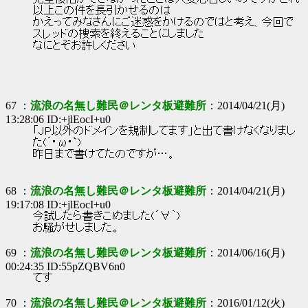
以上この件を長引かせるのは
かえってみなさんにご迷惑をかけるのではと考え、今回で
スレッドの捜索を終えることにしました
なにとぞお許しください
67 ：
流浪の名無し難民＠レンタ板避難所
：2014/04/21(月)
13:28:06 ID:+jlEocI+u0
「JP以外のドメインを規制してます」と出て書けなくなりまし
た(´･ω･`)
昨日まで書けてたのですが…。
68 ：
流浪の名無し難民＠レンタ板避難所
：2014/04/21(月)
19:17:08 ID:+jlEocI+u0
今試したら書きこめました(´∀｀)
お騒がせしました。
69 ：
流浪の名無し難民＠レンタ板避難所
：2014/06/16(月)
00:24:35 ID:55pZQBV6n0
てす
70 ：
流浪の名無し難民＠レンタ板避難所
：2016/01/12(火)