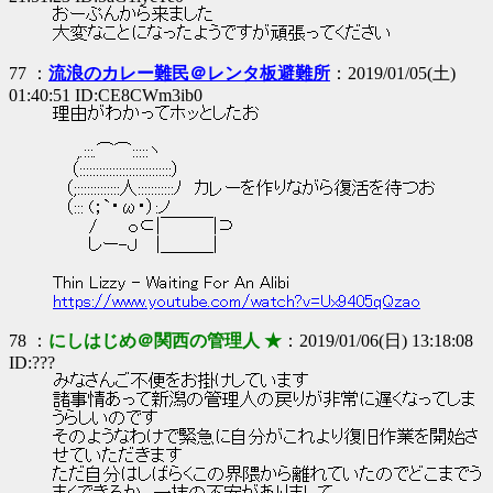
おーぷんから来ました
大変なことになったようですが頑張ってください
77 ：
流浪のカレー難民＠レンタ板避難所
：2019/01/05(土)
01:40:51 ID:CE8CWm3ib0
理由がわかってホッとしたお
,.:::.⌒⌒:::::ヽ
（::::::::::::::::::::::::::::）
（;:::::::::::::人:::::::::::ﾉ カレーを作りながら復活を待つお
（::: (；`・ω・）:ノ
/ ｏ⊂|￣￣￣|⊃
しー-Ｊ |＿＿＿|
Thin Lizzy - Waiting For An Alibi
https://www.youtube.com/watch?v=Ux9405qQzao
78 ：
にしはじめ＠関西の管理人 ★
：2019/01/06(日) 13:18:08
ID:???
みなさんご不便をお掛けしています
諸事情あって新潟の管理人の戻りが非常に遅くなってしま
うらしいのです
そのようなわけで緊急に自分がこれより復旧作業を開始さ
せていただきます
ただ自分はしばらくこの界隈から離れていたのでどこまでう