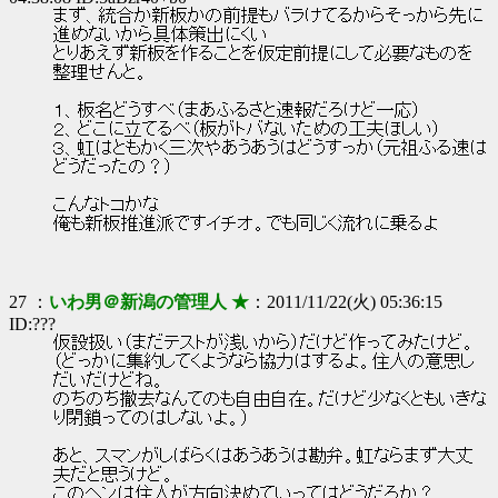
まず、統合か新板かの前提もバラけてるからそっから先に
進めないから具体策出にくい
とりあえず新板を作ることを仮定前提にして必要なものを
整理せんと。
１、板名どうすべ（まあふるさと速報だろけど一応）
２、どこに立てるべ（板がトバないための工夫ほしい）
３、虹はともかく三次やあうあうはどうすっか（元祖ふる速は
どうだったの？）
こんなトコかな
俺も新板推進派ですイチオ。でも同じく流れに乗るよ
27 ：
いわ男＠新潟の管理人 ★
：2011/11/22(火) 05:36:15
ID:???
仮設扱い（まだテストが浅いから）だけど作ってみたけど。
（どっかに集約してくようなら協力はするよ。住人の意思し
だいだけどね。
のちのち撤去なんてのも自由自在。だけど少なくともいきな
り閉鎖ってのはしないよ。）
あと、スマンがしばらくはあうあうは勘弁。虹ならまず大丈
夫だと思うけど。
このヘンは住人が方向決めていってはどうだろか？