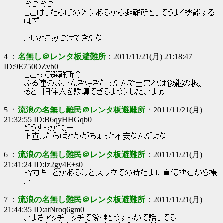
おつおつ
ここはしたらばの外にあるから避難所としてうまく機能する
はず
いいとこみつけてきたな
4 ：
名無し＠レンタ板避難所
：2011/11/21(月) 21:18:47
ID:9E750OZvb0
ここって避難所？
ふる速のふいんき好きだったんで出来れば後継の板、
あと、旧住人を誘導できるようにしたいよぉ
5 ：
流浪の名無し難民＠レンタ板避難所
：2011/11/21(月)
21:32:55 ID:B6qyHHGqb0
どうすっかねー
正直したらばとかがちょっと不安なんだよな
6 ：
流浪の名無し難民＠レンタ板避難所
：2011/11/21(月)
21:41:24 ID:Iz2gy4E+s0
YYカキコとかあるけどスレ立ての時たまに宣伝挟むから嫌
い
7 ：
流浪の名無し難民＠レンタ板避難所
：2011/11/21(月)
21:44:35 ID:atNroq6gm0
いまさアッチコッチで後継どうすっかで話してる