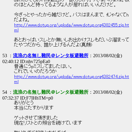
datにしてもおれは最近の一部分しか持ってないのよね。板
のほとんど持ってるような人が居ればいいんだけど。
今ざっとやったから雑だけど。パスはまんまで、fじゃなくてh
だよね。
http://www.dotup.org/uploda/www.dotup.org4382455.zip.ht
ml
あとおっぱいスレとか無いしお出かけスレもだいぶ溜まって
たやつだから、誰か上げるんだよ(真顔)
53 ：
流浪の名無し難民＠レンタ板避難所
：2013/08/02(金)
02:40:12 ID:nhv725pEa0
普通にうpミスしてましたはい。
これでいいのだろうか
http://www.dotup.org/uploda/www.dotup.org4382474.zip.ht
ml
54 ：
流浪の名無し難民＠レンタ板避難所
：2013/08/02(金)
07:32:37 ID:F7IHhTM+p0
ありがとう
本当にたすかります
ゲットさせて頂きました
現在リストとの照合を続けています