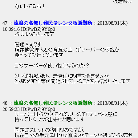
復活楽し
みにしてるお！
47 ：
流浪の名無し難民＠レンタ板避難所
：2013/08/01(木)
10:09:16 ID:PwBZj9Y6p0
おはようございます
管理人Aです
現在他管理人との合意の上、新サーバーの仮説を
急ピッチで行っています
このサーバーが使い物になるのか？
という問題があり、無責任に明言できませんが
とりあえず作業が開始されていることをお伝えいたします
48 ：
流浪の名無し難民＠レンタ板避難所
：2013/08/01(木)
20:59:23 ID:PwBZj9Y6p0
サーバーはおそらくこれでよいのではという状態に
持っておくことが出来たと思います
問題はスレッドの復旧なのですが、
現在自分の手元には100個弱しかデータが残っておりませ