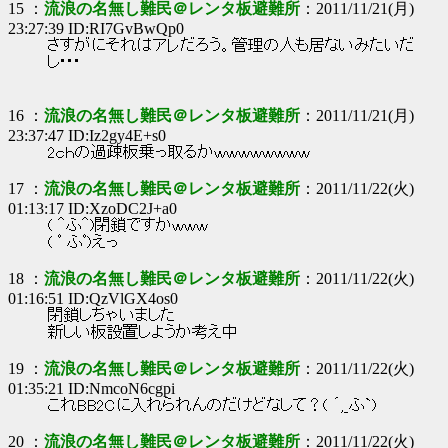
15 ：
流浪の名無し難民＠レンタ板避難所
：2011/11/21(月)
23:27:39 ID:RI7GvBwQp0
さすがにそれはアレだろう。管理の人も居ないみたいだ
し･･･
16 ：
流浪の名無し難民＠レンタ板避難所
：2011/11/21(月)
23:37:47 ID:Iz2gy4E+s0
2ｃｈの過疎板乗っ取るかｗｗｗｗｗｗｗｗ
17 ：
流浪の名無し難民＠レンタ板避難所
：2011/11/22(火)
01:13:17 ID:XzoDC2J+a0
( ＾ふ＾)閉鎖ですかｗｗｗ
( ﾟ ふﾟ)えっ
18 ：
流浪の名無し難民＠レンタ板避難所
：2011/11/22(火)
01:16:51 ID:QzVlGX4os0
閉鎖しちゃいました
新しい板設置しようか考え中
19 ：
流浪の名無し難民＠レンタ板避難所
：2011/11/22(火)
01:35:21 ID:NmcoN6cgpi
これBB2Cに入れられんのだけどなして？( ´,_ふ`)
20 ：
流浪の名無し難民＠レンタ板避難所
：2011/11/22(火)