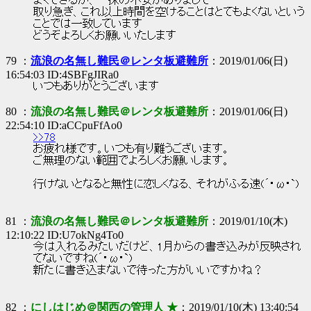
まくできるか、一抹の不安がありまして
取り急ぎ、これ以上時間を空けることはとてもよくないという
ことでは一致しています
どうぞよろしくお願いいたします
79 ：
流浪の名無し難民＠レンタ板避難所
：2019/01/06(日)
16:54:03 ID:4SBFgJIRa0
いつもありがとうございます
80 ：
流浪の名無し難民＠レンタ板避難所
：2019/01/06(日)
22:54:10 ID:aCCpuFfAo0
>>78
お疲れ様です。いつも有り難うございます。
ご無理のない範囲でよろしくお願いします。
行けないとなると無性に恋しくなる、それがふる速(´･ω･`)
81 ：
流浪の名無し難民＠レンタ板避難所
：2019/01/10(木)
12:10:22 ID:U7okNg4To0
今は入れるみたいだけど、1月からの書き込みが反映され
てないですね(´･ω･`)
新たに書き込まないで待った方がいいですかね？
82 ：
にしはじめ＠関西の管理人 ★
：2019/01/10(木) 13:40:54