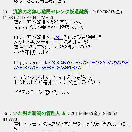
取り急ぎご報告とお礼をば
55 ：
流浪の名無し難民＠レンタ板避難所
：2013/08/02(金)
11:33:02 ID:F7IHhTM+p0
現在、西の管理人が作業に加わり
datファイルの寄せが一段落しました
自分、西の管理人、
>>53
氏による持ち寄りで
かなりの数がサルベージできましたが
現時点で以下のスレッドが消失している
ことが判明しました
http://1ch.nl/info/?%A5%B9%A5%EC%A5%C3%A5%C9%C9%F
C%B5%EC%BA%EE%B6%C8%BD%EA
これらのスレッドのファイルをお持ちの方
おられましたら是非ファイルを送ってください
どうぞよろしくお願い致します
56 ：
いわ男＠新潟の管理人 ★
：2013/08/02(金) 19:49:52
ID:???0
管理人A氏・西の管理人・また当スレッドの53氏の尽力によ
り