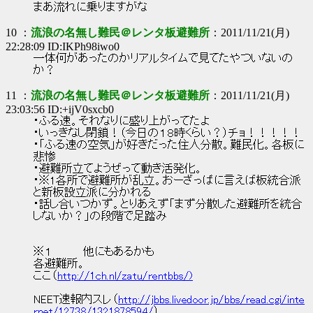
まあ流れに乗りますがな
10 ：
流浪の名無し難民＠レンタ板避難所
：2011/11/21(月)
22:28:09 ID:IKPh98iwo0
一体何があったのかリアルタイムで見てたやついないの
か？
11 ：
流浪の名無し難民＠レンタ板避難所
：2011/11/21(月)
23:03:56 ID:+ijV0sxcb0
・ふる速。それなりに盛り上がってたよ
・いっきなし閉鎖！（今日の１８時くらい？）チョ！！！！！
・「ふる速の空気」が好きだった住人分散。難民化。各板に
悲惨
・避難所立てようぜって動き活発化。
・※1各所で避難所が乱立。おーざっぱに言えば板統合派
と新板設立派に分かれる
・話し合いつかず。とりあえず「まず分散した避難所を統合
しないか？」の段階で足踏み
※１ 他にもあるかも
各避難所。
ここ（
http://1ch.nl/zatu/rentbbs/)
NEET速報内スレ（
http://jbbs.livedoor.jp/bbs/read.cgi/inte
rnet/12738/1321878594/
）