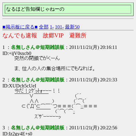
なるほど告知欄じゃねーの
■掲示板に戻る■
全部
1-
101-
最新50
なんでも速報 故郷VIP 避難所
1 ：
名無しさん＠短期雑談板
：2011/11/21(月) 20:16:11
ID:+ijV0sxcb0
突然の閉鎖でがくーん
ま、住人の人の集合場所にでもなれば。
2 ：
名無しさん＠短期雑談板
：2011/11/21(月) 20:21:33
ID:XUDch5cUeI
今だ！2ｹﾞｯﾄｫｰｰｰ！！
￣￣￣∨￣￣￣ (´´
∧∧ ) (´⌒(´
⊂（ﾟДﾟ⊂⌒￣｀つ≡≡≡(´⌒;;;≡≡≡
￣￣￣ (´⌒(´⌒;;
ｽﾞｻﾞｰｰｰｰｰｯ
3 ：
名無しさん＠短期雑談板
：2011/11/21(月) 20:22:56
ID:Iz2gy4E+s0