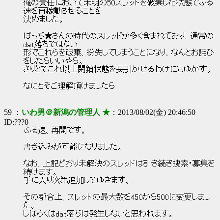
俺の責任において未明の50スレッドを破棄した状態でふる
速を再稼動させることを
決めました。
ぼっち★さんの時代のスレッドが多く含まれており、通常の
dat落ちではない
形でこれらを破棄、紛失してしまうことになり、なんとお詫び
をしたらいいやら。
さりとてこれ以上閉鎖状態を長引かせるわけにもゆかず。
なにとぞご理解頂けましたら
59 ：
いわ男＠新潟の管理人 ★
：2013/08/02(金) 20:46:50
ID:???0
ふる速、再開です。
書き込みが可能になりました。
なお、上記どおり未解決のスレッドは引き続き捜索・募集を
続けます。
手に入り次第追加してゆきます。
その都合上、スレッドの最大数を450から500に変更しまし
た。
しばらくはdat落ちは発生しないと思われます。