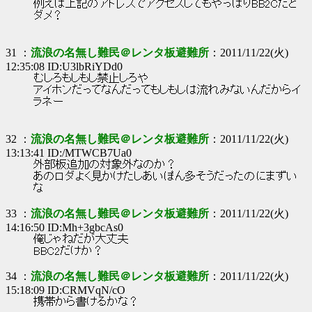
例えば上記のアドレスでアクセスしてもやっぱりBB2Cだと
ダメ？
31 ：
流浪の名無し難民＠レンタ板避難所
：2011/11/22(火)
12:35:08 ID:U3lbRiYDd0
むしろもしもし禁止しろや
アイホンだってなんだってもしもしは流れみないんだからイ
ラネー
32 ：
流浪の名無し難民＠レンタ板避難所
：2011/11/22(火)
13:13:41 ID:/MTWCB7Ua0
外部板追加の対象外なのか？
あのロダよく見かけたしあいぽん多そうだったのにまずい
な
33 ：
流浪の名無し難民＠レンタ板避難所
：2011/11/22(火)
14:16:50 ID:Mh+3gbcAs0
俺じゃねだが大丈夫
BBC2だけか？
34 ：
流浪の名無し難民＠レンタ板避難所
：2011/11/22(火)
15:18:09 ID:CRMVqN/cO
携帯から書けるかな？