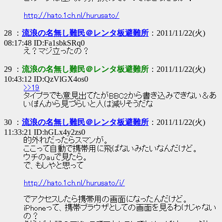
http://hato.1ch.nl/hurusato/
28 ：
流浪の名無し難民＠レンタ板避難所
：2011/11/22(火)
08:17:48 ID:Fa1sbkSRq0
え？マジ立ったの？
29 ：
流浪の名無し難民＠レンタ板避難所
：2011/11/22(火)
10:43:12 ID:QzVlGX4os0
>>19
タイプラでも意見出てたがBBC2から書き込みできない＆あ
いぽんから見づらいと人は減りそうだな
30 ：
流浪の名無し難民＠レンタ板避難所
：2011/11/22(火)
11:33:21 ID:hGLx4y2zs0
的外れだったらスマンが。
ここって自動で携帯用に飛ばないみたいなんだけど。
ウチのauで見たら。
で、もしやと思って
http://hato.1ch.nl/hurusato/i/
でアクセスしたら携帯用の画面になったんだけど。
iPhoneって、携帯ブラウザとしての画面を見るわけじゃない
の？