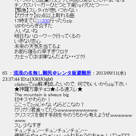
「いつみても波瀾万丈」って何回も見るモノじゃないよな
チンカスバーガーひとつと下痢ｼｪｲｸひとつ……
【緊急】スレタイが思いつかない
【カラオケ】92点以上取れる曲
17時までに
>>300
行ったらzip
VIPかららき☆すた
人いないね
明日ねハローワーク行ってくるの
いきなり恋心
未来の天気を当てるよ
お前ら寝るの早すぎワロタ
力士ってほぼ裸なんだよな・・・ｺﾞｸﾘ
65 ：
流浪の名無し難民＠レンタ板避難所
：2013/09/11(水)
23:37:44 ID:a1XRfJOgb0
clipboxでzip解凍試したいので、何でもいいからzip下さい
★神羅万象チョコ★ふる速スレ★
The mountain is always big.
初キスやわらか！
ここって2chじゃないならどこなの？
ガリガリ君食ってたらｗｗｗｗｗｗｗｗｗｗｗ
クリスマスを倒す手段を今のうちから考えようぜｗｗｗｗｗｗ
ｗｗｗ
スレ少なすぎ
チュンチュン…チュンチュンチュン…