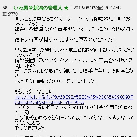
58 ：
いわ男＠新潟の管理人 ★
：2013/08/02(金) 20:14:42
ID:???0
悪いことは重なるもので、サーバーが閉鎖された日時（お
そらく7/29）は
複数いる管理人が全員長期に外出しているという状態でし
た。
復旧に時間が掛かってしまった原因のひとつです。
早くに帰宅した管理人Aが孤軍奮闘で復旧に尽力してくださ
ったのですが、
俺が設置していたバックアップシステムの不具合のせいで
スレッドの
データファイルの取得が難しく、ほぼ手作業による照会とな
り
いたずらに時間がかかってしまいました。
さらに残念なことに、
http://1ch.nl/info/?%A5%B9%A5%EC%A5%C3%A5%C9%C9%F
C%B5%EC%BA%EE%B6%C8%BD%EA
こちらの一覧にあるスレッド（約50スレ）は今だ復旧が適わ
ず、仮に
この作業を進めると何日かかるかわからない状態になりか
ねないことも
解ってきました。