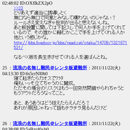
02:48:02 ID:OXfIkZX2pO
>>23
とりあえず適当に誘導しとく
無口なら無口で同意とみなして構わないのじゃない？
ルールさえ変えなきゃ批判が出ると思えないしね。
あと板設置に関しては下記スレで何人か手を上げてくれて
いるので、その誰かに頼むかここで手を上げてくれる人か
他という感じかな。
http://jbbs.livedoor.jp/bbs/read.cgi/otaku/14709/1321871
531/
なるべく板を長生きさせてくれる人を選ばんとね。
25 ：
流浪の名無し難民＠レンタ板避難所
：2011/11/22(火)
04:13:30 ID:6s5crNI0h0
寝て起きたらカオスでﾜﾗﾀ
俺もいっそ立てちゃうのに賛成。
ただその場合のリスクはもう一回突然閉鎖やられちゃうと
もうアウトだろうなってこと。
あと、あうあうはどう捉えたらえんだろ？
あれが原因じゃねって話もチラチラ見るんだけど
26 ：
流浪の名無し難民＠レンタ板避難所
：2011/11/22(火)
04:38:08 ID:5aBzr40+b0