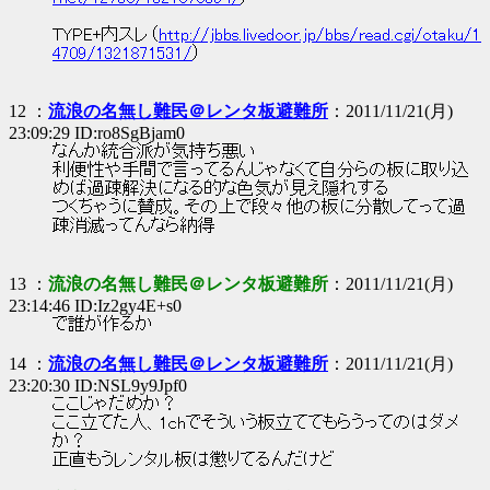
TYPE+内スレ（
http://jbbs.livedoor.jp/bbs/read.cgi/otaku/1
4709/1321871531/
）
12 ：
流浪の名無し難民＠レンタ板避難所
：2011/11/21(月)
23:09:29 ID:ro8SgBjam0
なんか統合派が気持ち悪い
利便性や手間で言ってるんじゃなくて自分らの板に取り込
めば過疎解決になる的な色気が見え隠れする
つくちゃうに賛成。その上で段々他の板に分散してって過
疎消滅ってんなら納得
13 ：
流浪の名無し難民＠レンタ板避難所
：2011/11/21(月)
23:14:46 ID:Iz2gy4E+s0
で誰が作るか
14 ：
流浪の名無し難民＠レンタ板避難所
：2011/11/21(月)
23:20:30 ID:NSL9y9Jpf0
ここじゃだめか？
ここ立てた人、1chでそういう板立ててもらうってのはダメ
か？
正直もうレンタル板は懲りてるんだけど