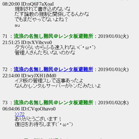
08:20:00 ID:oQ6F7aXoaI
規制されて書き込めないな
だす論教の規制と関係してるんかな
でもまだやってないよね？
au
71 ：
流浪の名無し難民＠レンタ板避難所
：2019/01/01(火)
21:51:25 ID:tvXVibcvo0
夕方くらいからふる速入れない(´･ω･`)
管理人さんたちいないのかな
72 ：
流浪の名無し難民＠レンタ板避難所
：2019/01/01(火)
22:14:00 ID:wyJXH1iMd0
イヌ板の管理スレで返事あったよ
なんかレンタルサーバーがトンだみたいよ
73 ：
流浪の名無し難民＠レンタ板避難所
：2019/01/02(水)
06:04:06 ID:CVqoOhavo0
>>72
ありがとうございます！
復旧をお待ちします(´･ω･`)