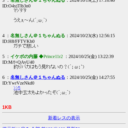
3 ：
名無しさん＠１ちゃんぬる
：2024/10/19(土) 17:16:40
ID:O4yjTlb3n0
ﾏｼﾞﾀﾞﾀ
うえぇ～ん(´;ω;｀)
4 ：
名無しさん＠１ちゃんぬる
：2024/10/23(水) 12:56:15
ID:H8/FFTVKh0
ガチで悲しい
5 ：
イケボの内藤
◆Prince11r2
：2024/10/25(金) 13:22:39
ID:M/f+QAvU40
釣りバカはもう見れないの？(´；ω；`)
6 ：
名無しさん＠１ちゃんぬる
：2024/10/25(金) 14:27:55
ID:YwrVzeNkd0
>>5
池中玄太もよかったぞ(´;ω;｀)
1KB
新着レスの表示