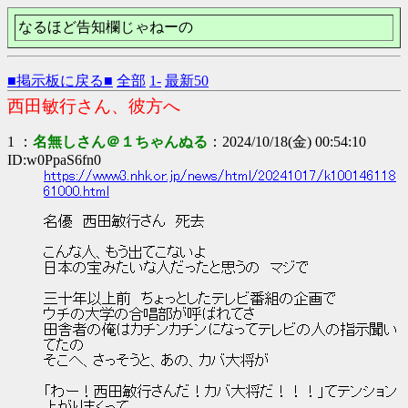
なるほど告知欄じゃねーの
■掲示板に戻る■
全部
1-
最新50
西田敏行さん、彼方へ
1 ：
名無しさん＠１ちゃんぬる
：2024/10/18(金) 00:54:10
ID:w0PpaS6fn0
https://www3.nhk.or.jp/news/html/20241017/k100146118
61000.html
名優 西田敏行さん 死去
こんな人、もう出てこないよ
日本の宝みたいな人だったと思うの マジで
三十年以上前 ちょっとしたテレビ番組の企画で
ウチの大学の合唱部が呼ばれてさ
田舎者の俺はカチンカチンになってテレビの人の指示聞い
てたの
そこへ、さっそうと、あの、カバ大将が
「わー！西田敏行さんだ！カバ大将だ！！！」てテンション