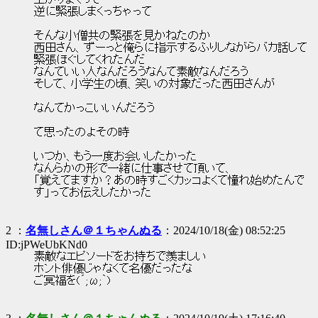
上がりまくって
逆に緊張しまくっちゃって
そんな小僧共の緊張を見かねたのか
西田さん、ずーっと俺らに指示するふりしながらバカ話して
緊張ほぐしてくれたんだ
なんていい人なんだろうなんて素敵なんだろう
そして、小学生の頃、笑いの対象だった西田さんが
なんてかっこいいんだろう
て思ったのよその時
いつか、もう一度お会いしたかった
なんらかの形で一緒に仕事させて頂いて、
「覚えてますか？あの時すごくカッコよくて憧れ始めたんで
す」ってお伝えしたかった
2 ：
名無しさん＠１ちゃんぬる
：2024/10/18(金) 08:52:25
ID:jPWeUbKNd0
素敵なエピソードをお持ちで羨ましい
ホント俳優じゃなくて名優だったな
ご冥福を(´;ω;｀)