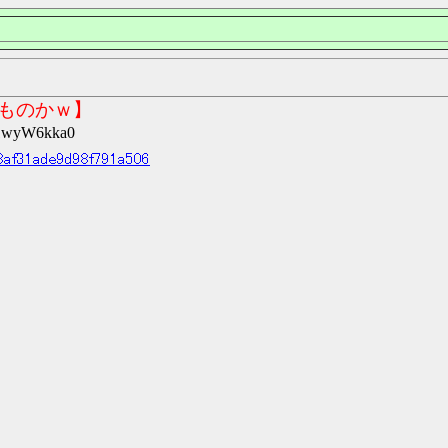
ものかｗ】
t1wyW6kka0
68af31ade9d98f791a506