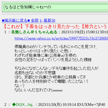
なるほど告知欄じゃねーの
■掲示板に戻る■
全部
1-
最新50
【これが】下着をはっきり見たかった【努力という
1 ：
名無しさん＠１ちゃんぬる
：2023/11/19(日) 15:00:12 ID:
https://news.yahoo.co.jp/articles/0f4f775323c18c31396
県職員(54)がパンチラしているおにゃのこを見つけ、
もっとしっかりはっきり見たいと思い
わざわざ駐車場に車(公用車w）を停め、
女性の足をひっぱってパンツを見ようとした模様
ちなみになぜこんなトンデモな事件を起こした犯人が
名前も出ないのか不思議
ほら、京都とか兵庫とか岐阜の公務員ってさ
あっちの人を特別枠でって噂聞いたことない？
ない？
ならいいんだ忘れてくれwwww
2 ：
◆DQN...Jsg.
：2023/11/20(月) 10:19:14 ID:UXMw+7jP40