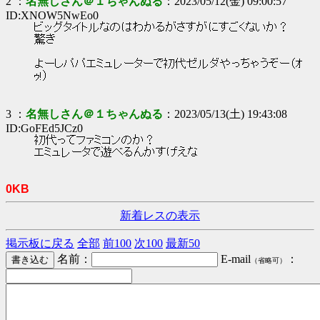
2 ：
名無しさん＠１ちゃんぬる
：2023/05/12(金) 09:00:57
ID:XNOW5NwEo0
ビッグタイトルなのはわかるがさすがにすごくないか？
驚き
よーしパパエミュレーターで初代ゼルダやっちゃうぞー（ｵ
ｩ!）
3 ：
名無しさん＠１ちゃんぬる
：2023/05/13(土) 19:43:08
ID:GoFEd5JCz0
初代ってファミコンのか？
エミュレータで遊べるんかすげえな
0KB
新着レスの表示
掲示板に戻る
全部
前100
次100
最新50
名前：
E-mail
：
（省略可）