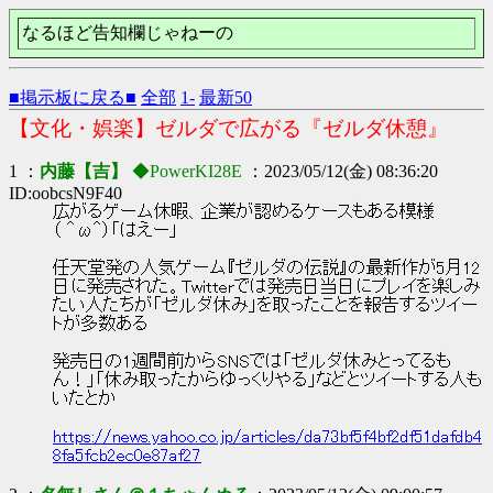
なるほど告知欄じゃねーの
■掲示板に戻る■
全部
1-
最新50
【文化・娯楽】ゼルダで広がる『ゼルダ休憩』
1 ：
内藤【吉】
◆PowerKI28E
：2023/05/12(金) 08:36:20
ID:oobcsN9F40
広がるゲーム休暇、企業が認めるケースもある模様
（ ＾ω＾）「はえー」
任天堂発の人気ゲーム『ゼルダの伝説』の最新作が5月12
日に発売された。Twitterでは発売日当日にプレイを楽しみ
たい人たちが「ゼルダ休み」を取ったことを報告するツイー
トが多数ある
発売日の1週間前からSNSでは「ゼルダ休みとってるも
ん！」「休み取ったからゆっくりやる」などとツイートする人も
いたとか
https://news.yahoo.co.jp/articles/da73bf5f4bf2df51dafdb4
8fa5fcb2ec0e87af27