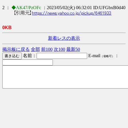
2 ：
◆AK47/PzOFc
：2023/05/02(火) 06:32:01 ID:UFGbxB0d40
【引用元】
https://news.yahoo.co.jp/pickup/6461933
0KB
新着レスの表示
掲示板に戻る
全部
前100
次100
最新50
名前：
E-mail
：
（省略可）