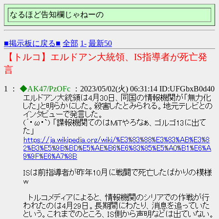
なるほど告知欄じゃねーの
■掲示板に戻る■
全部
1-
最新50
【トルコ】エルドアン大統領、IS指導者が死亡発
言
1 ：
◆AK47/PzOFc
：2023/05/02(火) 06:31:14 ID:UFGbxB0d40
エルドアン大統領は4月30日、同国の情報機関が「無力化
した」と明らかにした。殺害したとみられる。地元テレビとの
インタビューで発言した。
(´･ω･`) 「諜報機関てのはMiTやろなぁ、ゴルゴ13に出て
た」
https://ja.wikipedia.org/wiki/%E3%83%88%E3%83%AB%E3%8
2%B3%E5%9B%BD%E5%AE%B6%E6%83%85%E5%A0%B1%E6%A
9%9F%E6%A7%8B
ISは前指導者が昨年10月に戦闘で死亡したばかりの模様
w
トルコメディアによると、情報機関のシリアでの作戦が行
われたのは4月29日。長期間にわたり、消息を追っていた
という。これまでのところ、IS側から声明などは出ていない。