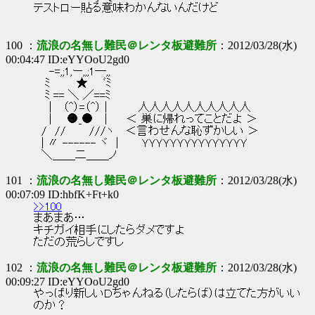
テストロー貼る意味わかんないんだけど
100 ：
流浪の名無し難民＠レンタ板避難所
：2012/03/28(水)
00:04:47 ID:eYYOoU2gd0
-=,;1,ー,,;1―,,
ﾐ ★ ﾞﾐ
ﾐ == ＼ ／==ﾐ
| （^）=（^） | 人人人人人人人人人人
| ●_● | ＜ 巣に帰れってことだよ ＞
/ // ///ヽ ＜言わせんな恥ずかしい ＞
| 〃 ------ ヾ | ＹＹＹＹＹＹＹＹＹＹＹＹＹＹＹ
＼＿＿二＿＿ノ
101 ：
流浪の名無し難民＠レンタ板避難所
：2012/03/28(水)
00:07:09 ID:hbfK+Ft+k0
>>100
まあまあ…
キチガイ相手にしたらダメですよ
ただの荒らしですし
102 ：
流浪の名無し難民＠レンタ板避難所
：2012/03/28(水)
00:09:27 ID:eYYOoU2gd0
やっぱり新しいＤちゃんねる（したらば）は立てた方がいい
のか？