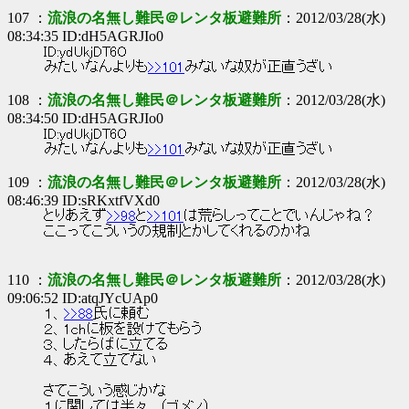
107 ：
流浪の名無し難民＠レンタ板避難所
：2012/03/28(水)
08:34:35 ID:dH5AGRJIo0
ID:ydUkjDT6O
みたいなんよりも
>>101
みないな奴が正直うざい
108 ：
流浪の名無し難民＠レンタ板避難所
：2012/03/28(水)
08:34:50 ID:dH5AGRJIo0
ID:ydUkjDT6O
みたいなんよりも
>>101
みないな奴が正直うざい
109 ：
流浪の名無し難民＠レンタ板避難所
：2012/03/28(水)
08:46:39 ID:sRKxtfVXd0
とりあえず
>>98
と
>>101
は荒らしってことでいんじゃね？
ここってこういうの規制とかしてくれるのかね
110 ：
流浪の名無し難民＠レンタ板避難所
：2012/03/28(水)
09:06:52 ID:atqJYcUAp0
１、
>>88
氏に頼む
２、1chに板を設けてもらう
３、したらばに立てる
４、あえて立てない
さてこういう感じかな
１に関しては半々。（ゴメン）