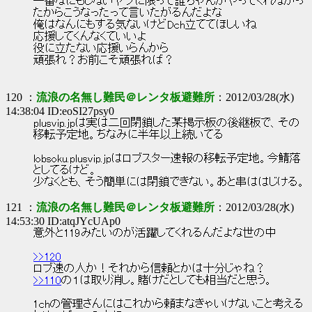
一番なにもしないヤツに限って誰ちゃんがやってくれなかっ
たからこうなったって言いたがるんだよな
俺はなんにもする気ないけどDch立ててほしいね
応援してくんなくていいよ
役に立たない応援いらんから
頑張れ？お前こそ頑張れば？
120 ：
流浪の名無し難民＠レンタ板避難所
：2012/03/28(水)
14:38:04 ID:eoSI27psy0
plusvip.jpは実は二回閉鎖した某掲示板の後継板で、その
移転予定地。ちなみに半年以上続いてる
lobsoku.plusvip.jpはロブスター速報の移転予定地。今鯖落
としてるけど。
少なくとも、そう簡単には閉鎖できない。あと串ははじける。
121 ：
流浪の名無し難民＠レンタ板避難所
：2012/03/28(水)
14:53:30 ID:atqJYcUAp0
意外と119みたいのが活躍してくれるんだよな世の中
>>120
ロブ速の人か！それから信頼とかは十分じゃね？
>>110
の１は取り消し。賭けだとしても相当だと思う。
1chの管理さんにはこれから頼まなきゃいけないこと考える