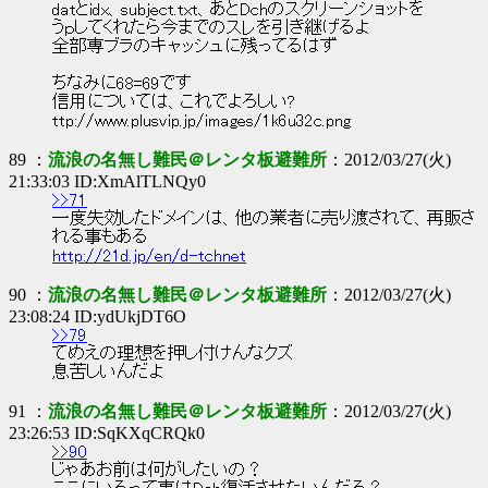
datとidx、subject.txt、あとDchのスクリーンショットを
うｐしてくれたら今までのスレを引き継げるよ
全部専ブラのキャッシュに残ってるはず
ちなみに68=69です
信用については、これでよろしい?
ttp://www.plusvip.jp/images/1k6u32c.png
89 ：
流浪の名無し難民＠レンタ板避難所
：2012/03/27(火)
21:33:03 ID:XmAlTLNQy0
>>71
一度失効したドメインは、他の業者に売り渡されて、再販さ
れる事もある
http://21d.jp/en/d-tchnet
90 ：
流浪の名無し難民＠レンタ板避難所
：2012/03/27(火)
23:08:24 ID:ydUkjDT6O
>>79
てめえの理想を押し付けんなクズ
息苦しいんだよ
91 ：
流浪の名無し難民＠レンタ板避難所
：2012/03/27(火)
23:26:53 ID:SqKXqCRQk0
>>90
じゃあお前は何がしたいの？