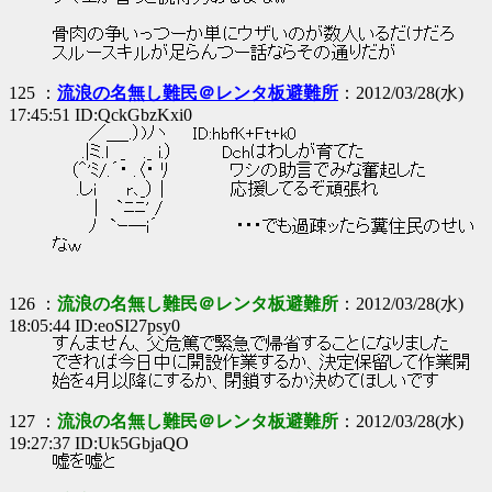
骨肉の争いっつーか単にウザいのが数人いるだけだろ
スルースキルが足らんつー話ならその通りだが
125 ：
流浪の名無し難民＠レンタ板避難所
：2012/03/28(水)
17:45:51 ID:QckGbzKxi0
／＿_.）)ﾉヽ ID:hbfK+Ft+k0
.|ミ.l _ ._ i.） Dchはわしが育てた
（＾'ﾐ/.´・ .〈・ ﾘ ワシの助言でみな奮起した
.しi r､_） | 応援してるぞ頑張れ
| `ﾆﾆ' /
ﾉ `ｰ―i´ ・・・でも過疎ッたら糞住民のせい
なｗ
126 ：
流浪の名無し難民＠レンタ板避難所
：2012/03/28(水)
18:05:44 ID:eoSI27psy0
すんません、父危篤で緊急で帰省することになりました
できれば今日中に開設作業するか、決定保留して作業開
始を4月以降にするか、閉鎖するか決めてほしいです
127 ：
流浪の名無し難民＠レンタ板避難所
：2012/03/28(水)
19:27:37 ID:Uk5GbjaQO
嘘を嘘と