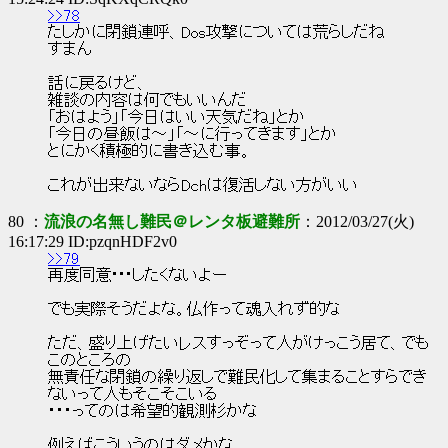
>>78
たしかに閉鎖連呼、Dos攻撃については荒らしだね
すまん
話に戻るけど、
雑談の内容は何でもいいんだ
「おはよう」「今日はいい天気だね」とか
「今日の昼飯は～」「～に行ってきます」とか
とにかく積極的に書き込む事。
これが出来ないならDchは復活しない方がいい
80 ：
流浪の名無し難民＠レンタ板避難所
：2012/03/27(火)
16:17:29 ID:pzqnHDF2v0
>>79
再度同意･･･したくないよー
でも実際そうだよな。仏作って魂入れず的な
ただ、盛り上げたいレスすっぞって人がけっこう居て、でも
このところの
無責任な閉鎖の繰り返しで難民化して集まることすらでき
ないって人もそこそこいる
・・・ってのは希望的観測杉かな
例えばこういうのはダメかな