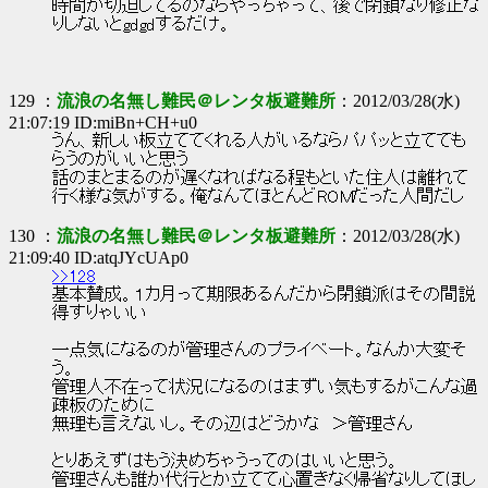
時間が切迫してるのならやっちゃって、後で閉鎖なり修正な
りしないとgdgdするだけ。
129 ：
流浪の名無し難民＠レンタ板避難所
：2012/03/28(水)
21:07:19 ID:miBn+CH+u0
うん、新しい板立ててくれる人がいるならパパッと立てても
らうのがいいと思う
話のまとまるのが遅くなればなる程もといた住人は離れて
行く様な気がする。俺なんてほとんどROMだった人間だし
130 ：
流浪の名無し難民＠レンタ板避難所
：2012/03/28(水)
21:09:40 ID:atqJYcUAp0
>>128
基本賛成。１カ月って期限あるんだから閉鎖派はその間説
得すりゃいい
一点気になるのが管理さんのプライベート。なんか大変そ
う。
管理人不在って状況になるのはまずい気もするがこんな過
疎板のために
無理も言えないし。その辺はどうかな ＞管理さん
とりあえずはもう決めちゃうってのはいいと思う。
管理さんも誰か代行とか立てて心置きなく帰省なりしてほし