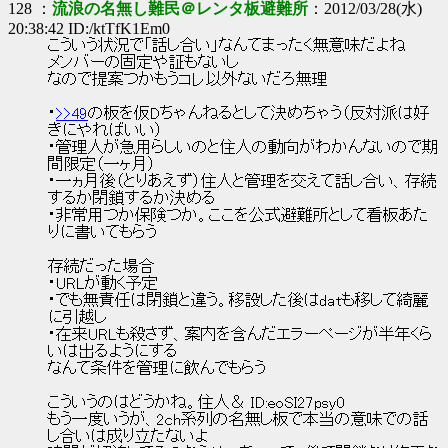
128 ：
流浪の名無し難民＠レンタ板避難所
：2012/03/28(水)
20:38:42 ID:/ktTfK1Em0
こういう状況で「話し合い」なんてまったく無意味だよね
メンバーの固定や証もないし
なので提案つかもうコレ以外ないだろ無理
・
>>49
の板を仮Dちゃんねるとして決めちゃう（反対派は好
きにやればいい）
・管理人が急用らしいのと住人の動向がわかんないので期
間限定（一ヶ月）
・一ヵ月後（とりあえず）住人と管理を交えて話し合い、存続
するか閉鎖するか決める
・非常用つか保険つか。ここを公式避難所として看板あた
りに書いてもらう
存続だった場合
・URLが動く予定
・でも無責任は閉鎖と違う。移設した後はdatも移して綺麗
に引越し
・在来URLも殺さず、案内を含んだエラーページが半年くら
いは出るようにする
なんて条件を管理に飲んでもらう
こういうのはどうかね。住人＆ ID:eoSI27psy0
もう一度いうが、2ch系列の名無し板で本当の意味での話
し合いは成り立たないよ