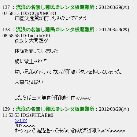
137 ：
流浪の名無し難民＠レンタ板避難所
：2012/03/29(木)
07:58:13 ID:xCQpXMCcO
正直父危篤が前フリみたいでこええ…
138 ：
流浪の名無し難民＠レンタ板避難所
：2012/03/29(木)
08:58:58 ID:1ncjnJuVf0
家族に大問題が
体調を崩していました
親に禁止されて
幼い兄弟か疎いオカンが閉鎖ボタンを押してしまった
大事な試験が
したらば三大無責任閉鎖理由ｗｗｗｗ
139 ：
流浪の名無し難民＠レンタ板避難所
：2012/03/29(木)
11:53:53 ID:2sPHEAEis0
>>138
ﾜﾛﾀwwww
ｵｰｸｼｮﾝで商品送って来ない詐欺師と同じなのなwwww