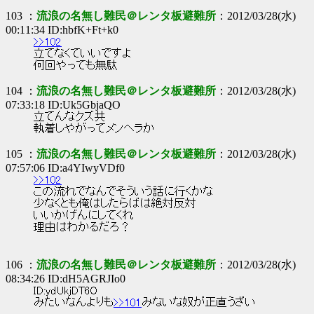
103 ：
流浪の名無し難民＠レンタ板避難所
：2012/03/28(水)
00:11:34 ID:hbfK+Ft+k0
>>102
立てなくていいですよ
何回やっても無駄
104 ：
流浪の名無し難民＠レンタ板避難所
：2012/03/28(水)
07:33:18 ID:Uk5GbjaQO
立てんなクズ共
執着しやがってメンヘラか
105 ：
流浪の名無し難民＠レンタ板避難所
：2012/03/28(水)
07:57:06 ID:a4YIwyVDf0
>>102
この流れでなんでそういう話に行くかな
少なくとも俺はしたらばは絶対反対
いいかげんにしてくれ
理由はわかるだろ？
106 ：
流浪の名無し難民＠レンタ板避難所
：2012/03/28(水)
08:34:26 ID:dH5AGRJIo0
ID:ydUkjDT6O
みたいなんよりも
>>101
みないな奴が正直うざい