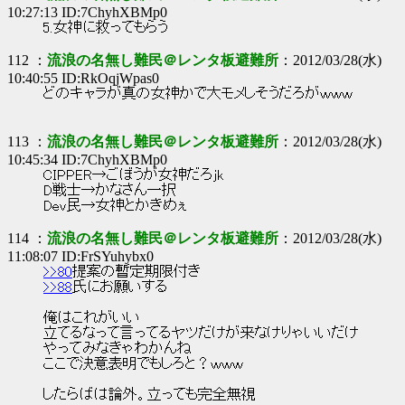
10:27:13 ID:7ChyhXBMp0
5.女神に救ってもらう
112 ：
流浪の名無し難民＠レンタ板避難所
：2012/03/28(水)
10:40:55 ID:RkOqjWpas0
どのキャラが真の女神かで大モメしそうだろがｗｗｗ
113 ：
流浪の名無し難民＠レンタ板避難所
：2012/03/28(水)
10:45:34 ID:7ChyhXBMp0
CIPPER→ごぼうが女神だろjk
D戦士→かなさん一択
Dev民→女神とかきめぇ
114 ：
流浪の名無し難民＠レンタ板避難所
：2012/03/28(水)
11:08:07 ID:FrSYuhybx0
>>80
提案の暫定期限付き
>>88
氏にお願いする
俺はこれがいい
立てるなって言ってるヤツだけが来なけりゃいいだけ
やってみなきゃわかんね
ここで決意表明でもしろと？ｗｗｗ
したらばは論外。立っても完全無視