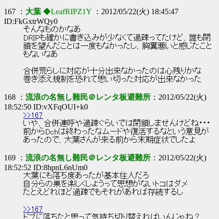
167 ：
大葉
◆LeafRIPZ1Y
：2012/05/22(火) 18:45:47
ID:FkGxtrWQy0
そんなものかなあ
DRIPも確かに書き込みが少なくて過疎ってたけど、誰も閉
鎖を望んだことは一度もなかったし、胸糞悪いと感じたこと
もないなあ
合併荒らしに対応が十分出来なかったのは心残りかな
巻き添え規制を恐れて思い切った対応が出来なかった
168 ：
流浪の名無し難民＠レンタ板避難所
：2012/05/22(火)
18:52:50 ID:vXFqOUI+k0
>>167
いや、合併連呼や過疎ぐらいでは閉鎖しませんけどね・・・
前からDchは終わったなムードや復活するなという意見が
あったので、大葉さんが来る前から末期症状でしたよ
169 ：
流浪の名無し難民＠レンタ板避難所
：2012/05/22(火)
18:52:52 ID:8hpnL6nUm0
大葉にも落ち度あったが基本住人だろ
自分らの巣を楽しくしようって思想がないトコはダメ
たとえどれほど過疎でもそれがあれば存続するし
>>167
ドブに落ちたと思って気持ち切り替えればいんじゃね？