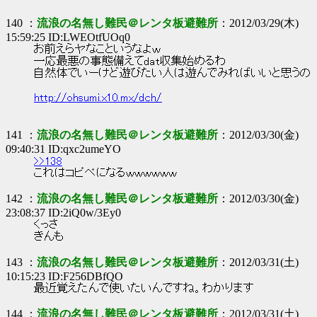
140 ：
流浪の名無し難民＠レンタ板避難所
：2012/03/29(木)
15:59:25 ID:LWEOtfUOq0
お前えらヤなこというなよｗ
一応最悪の事態備えてdat収集始めるわ
自然体でいーけど遊びたい人は遊んでみればいいと思うの
http://ohsumi.x10.mx/dch/
141 ：
流浪の名無し難民＠レンタ板避難所
：2012/03/30(金)
09:40:31 ID:qxc2umeYO
>>138
これはコピペになるｗｗｗｗｗｗ
142 ：
流浪の名無し難民＠レンタ板避難所
：2012/03/30(金)
23:08:37 ID:2iQ0w/3Ey0
くっさ
きんも
143 ：
流浪の名無し難民＠レンタ板避難所
：2012/03/31(土)
10:15:23 ID:F256DBfQO
最近覚えたんで使いたいんですね。わかります
144 ：
流浪の名無し難民＠レンタ板避難所
：2012/03/31(土)