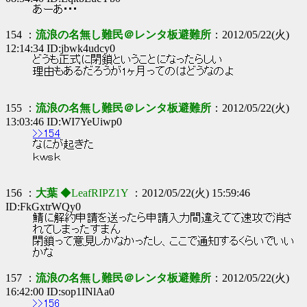
あーあ･･･
154 ：
流浪の名無し難民＠レンタ板避難所
：2012/05/22(火)
12:14:34 ID:jbwk4udcy0
どうも正式に閉鎖ということになったらしい
理由もあるだろうが1ヶ月ってのはどうなのよ
155 ：
流浪の名無し難民＠レンタ板避難所
：2012/05/22(火)
13:03:46 ID:WI7YeUiwp0
>>154
なにが起きた
ｋｗｓｋ
156 ：
大葉
◆LeafRIPZ1Y
：2012/05/22(火) 15:59:46
ID:FkGxtrWQy0
鯖に解約申請を送ったら申請入力間違えてて速攻で消さ
れてしまったすまん
閉鎖って意見しかなかったし、ここで通知するくらいでいい
かな
157 ：
流浪の名無し難民＠レンタ板避難所
：2012/05/22(火)
16:42:00 ID:sop1INlAa0
>>156