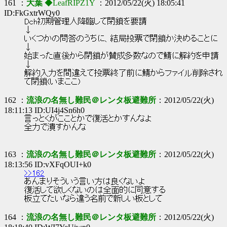
161 ：
大葉
◆LeafRIPZ1Y
：2012/05/22(火) 18:05:41
ID:FkGxtrWQy0
Dch初期管理人降臨して閉鎖を要請
↓
いくつかの問答のうちに、結局投票で閉鎖か決めることに
↓
始まった直後から閉鎖が賛成多数なので鯖に解約を申請
↓
解約入力を間違えて投票終了前に鯖からファイル削除され
て閉鎖(いまここ)
162 ：
流浪の名無し難民＠レンタ板避難所
：2012/05/22(火)
18:11:13 ID:UI4j4Sn6h0
言っとくがこことかで復活とかすんなよ
全力で潰すかんな
163 ：
流浪の名無し難民＠レンタ板避難所
：2012/05/22(火)
18:13:56 ID:vXFqOUI+k0
>>162
あんまりそういう言い方は良くないよ
復活して欲しくないのは全面的に同意する
板立てたいなら違う名前で新しい板として
164 ：
流浪の名無し難民＠レンタ板避難所
：2012/05/22(火)