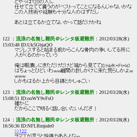
とやっぱ120の人に
任せて立てて貰うのがベストってことになるんじゃないかな
この人技術や経験も十分な人のはずだし
あとは立てるか立てないかって話だけかね
122 ：
流浪の名無し難民＠レンタ板避難所
：2012/03/28(水)
15:03:48 ID:Uk5GbjaQO
マジレスすると始まる前からこんな骨肉の争いしてる所に
人がくるのかっていう
俺は暇潰しにきただけだけど端から見ててID:hbfK+Ft+k0
はちょっとひどいわｗｗ離間の計しかけに来た荒らしかよｗ
ｗｗｗ
しかもはるか上から目線とかしゅごい
123 ：
流浪の名無し難民＠レンタ板避難所
：2012/03/28(水)
15:08:51 ID:ooWY9vFsO
確かに
だからここで明るく話し合いたいんだざ！
124 ：
流浪の名無し難民＠レンタ板避難所
：2012/03/28(水)
16:56:36 ID:NFLRmjsde0
>>122
ヲマエが言うと説得力あるよなｗ