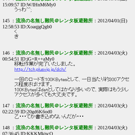
15:09:57 ID:W/IHnM6My0
うっわ^^;
145 ：
流浪の名無し難民＠レンタ板避難所
：2012/04/01(日)
12:58:53 ID:XoaqjgQgb0
く
き
146 ：
流浪の名無し難民＠レンタ板避難所
：2012/04/03(火)
00:54:51 ID:jG+R++aMy0
移転作業が完了いたしました。
http://tch.plusvip.jp/dch/
一回のロードを100KBytesとして、一日当たり約300アクセ
ス程度さばけます。
100KBytesはdatとしてはかなり多いので、実際はもう少し
アクセスが多くても大丈夫です。
147 ：
流浪の名無し難民＠レンタ板避難所
：2012/04/03(火)
02:22:59 ID:20gd6K6od0
乙・・・てか書き込めないんだが・・・
148 ：
流浪の名無し難民＠レンタ板避難所
：2012/04/03(火)
07:36:45 ID:KKKMkiscO