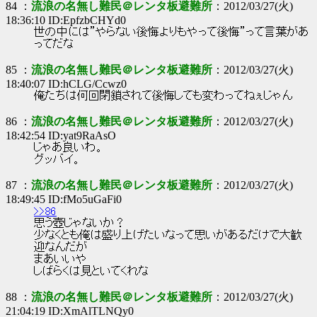
84 ：
流浪の名無し難民＠レンタ板避難所
：2012/03/27(火)
18:36:10 ID:EpfzbCHYd0
世の中には”やらない後悔よりもやって後悔”って言葉があ
ってだな
85 ：
流浪の名無し難民＠レンタ板避難所
：2012/03/27(火)
18:40:07 ID:hCLG/Ccwz0
俺たちは何回閉鎖されて後悔しても変わってねぇじゃん
86 ：
流浪の名無し難民＠レンタ板避難所
：2012/03/27(火)
18:42:54 ID:yat9RaAsO
じゃあ良いわ。
グッバイ。
87 ：
流浪の名無し難民＠レンタ板避難所
：2012/03/27(火)
18:49:45 ID:fMo5uGaFi0
>>86
思う壺じゃないか？
少なくとも俺は盛り上げたいなって思いがあるだけで大歓
迎なんだが
まあいいや
しばらくは見といてくれな
88 ：
流浪の名無し難民＠レンタ板避難所
：2012/03/27(火)
21:04:19 ID:XmAlTLNQy0