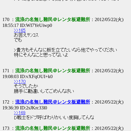
170 ：
流浪の名無し難民＠レンタ板避難所
：2012/05/22(火)
18:55:17 ID:WI7YeUiwp0
>>165
お答えｻﾝｺｽ
でも
>貴方もそんなに板を立てたいなら他でやってください
特にそんなこと思ってないよ
171 ：
流浪の名無し難民＠レンタ板避難所
：2012/05/22(火)
19:08:03 ID:vXFqOUI+k0
>>170
そうでしたか
勝手に勘違いしてごめんなさい
172 ：
流浪の名無し難民＠レンタ板避難所
：2012/05/22(火)
19:36:39 ID:2sJKrc33l0
>>169
D戦士をドブ呼ばわりかいい度胸してんな
173 ：
流浪の名無し難民＠レンタ板避難所
：2012/05/22(火)