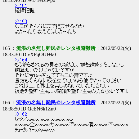
18:18:40 ID:WI7YeUiwp0
>>161
経緯把握
>>163
なにがそんなにまで拒ませるのか
よかったら教えてほしかったり
165 ：
流浪の名無し難民＠レンタ板避難所
：2012/05/22(火)
18:33:30 ID:vXFqOUI+k0
>>164
もう荒らされるの見るの嫌だし、誰も雑談すらしないし
胸糞悪いだけじゃないですか
それに今Dchを立てても二の舞ですよ
貴方もそんなに板を立てたいなら他でやってください
これ以上、D戦士を苦しめないでいただきたい
復活を望む住民より閉鎖を望む住民の方が多いですよ
166 ：
流浪の名無し難民＠レンタ板避難所
：2012/05/22(火)
18:38:50 ID:QcEN6k1Zn0
>>162
厨２乙ｗｗｗｗｗｗｗｗｗｗｗｗ
ｗｗｗｗ全ｗｗｗｗ力ｗｗｗｗでｗｗｗｗ潰ｗｗｗｗすｗｗｗｗ
ﾁｮｰｶｯｷｰｯｽｗｗｗｗ