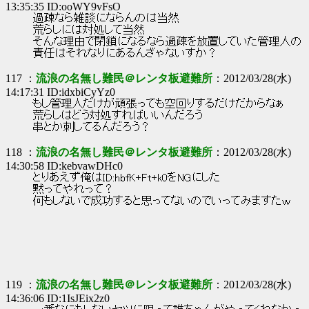
13:35:35 ID:ooWY9vFsO
過疎なら雑談にならんのは当然
荒らしには対処して当然
そんな理由で閉鎖になるなら過疎を放置していた管理人の
責任はそれなりにあるんざゃないすか？
117 ：
流浪の名無し難民＠レンタ板避難所
：2012/03/28(水)
14:17:31 ID:idxbiCyYz0
もし管理人だけが頑張っても空回りするだけだからなぁ
荒らしはどう対処すればいいんだろう
串とか刺してるんだろう？
118 ：
流浪の名無し難民＠レンタ板避難所
：2012/03/28(水)
14:30:58 ID:kebvawDHc0
とりあえず俺はID:hbfK+Ft+k0をNGにした
黙ってやれって？
何もしないで成功すると思ってないのでいってみますたｗ
119 ：
流浪の名無し難民＠レンタ板避難所
：2012/03/28(水)
14:36:06 ID:1IsJEix2z0