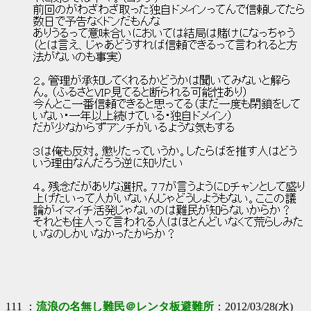
前回のがわざわざ取った独自ドメインってんで信頼してたら
数日で予告なくドンだもんな
ありうるって意味合いにおいては結局は賭けになっちゃう
（とは言え、じゃあどうすれば信頼できるって言われると方
法がないのも事実）
２。管理が承知してくれるかどうかは聞いてみないと解ら
ん。（ふるさとVIP見てると断られる可能性あり）
今んとこ一番信頼できると思ってる（まだ一度も閉鎖をして
いない・一年以上続けている・独自ドメイン）
だが少なからずアンチがいるような気もする
３は俺も反対。懲りたっていうか。したらばを推す人はどう
いう理由なんだろう逆に知りたい
４。残念だがありな選択。７７が言うようにDチャンとして盛り
上げたいって人がいないんじゃどうしようもない。ここの議
論がイマイチ活発じゃないのは難民が知らないからか？
それとも住人って言われる人はほとんどいなくて荒らしみた
いなのしかいなかったからか？
111 ：
流浪の名無し難民＠レンタ板避難所
：2012/03/28(水)