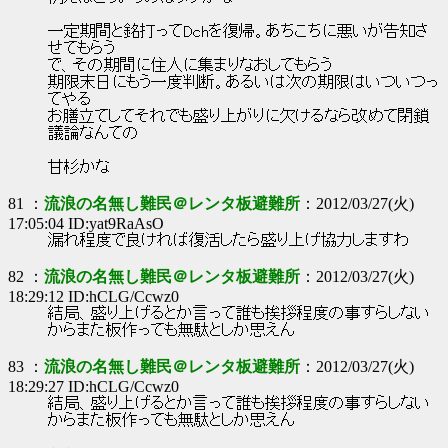
一定期間と銘打ってDchを復帰。あちこちに悪いが告知さ
せてもらう
で、その期間に住人に集まりなおしてもらう
期限末日にもう一度判断。あるいは次の期限はいついつっ
てやる
お膳立てしてそれでも盛り上がりに欠けるなら改めて閉鎖
議論なんての
甘杉かな
81 ：
流浪の名無し難民＠レンタ板避難所
：2012/03/27(火)
17:05:04 ID:yat9RaAsO
漏れ程度で良ければ復活したら盛り上げ協力しますわ
82 ：
流浪の名無し難民＠レンタ板避難所
：2012/03/27(火)
18:29:12 ID:hCLG/Ccwz0
結局、盛り上げるとか言って誰も挨拶程度の事すらしない
からまた板作っても無駄としか思えん
83 ：
流浪の名無し難民＠レンタ板避難所
：2012/03/27(火)
18:29:27 ID:hCLG/Ccwz0
結局、盛り上げるとか言って誰も挨拶程度の事すらしない
からまた板作っても無駄としか思えん