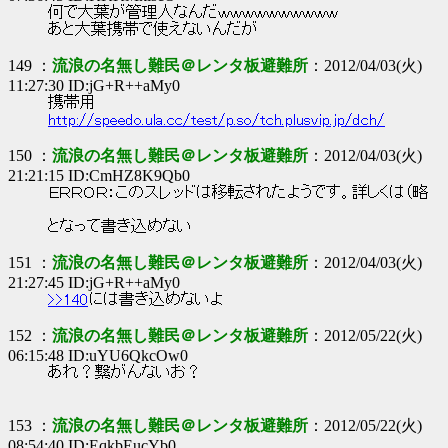
何で大葉が管理人なんだｗｗｗｗｗｗｗｗｗｗ
あと大葉携帯で使えないんだが
149 ：
流浪の名無し難民＠レンタ板避難所
：2012/04/03(火)
11:27:30 ID:jG+R++aMy0
携帯用
http://speedo.ula.cc/test/p.so/tch.plusvip.jp/dch/
150 ：
流浪の名無し難民＠レンタ板避難所
：2012/04/03(火)
21:21:15 ID:CmHZ8K9Qb0
ＥＲＲＯＲ：このスレッドは移転されたようです。詳しくは（略
となって書き込めない
151 ：
流浪の名無し難民＠レンタ板避難所
：2012/04/03(火)
21:27:45 ID:jG+R++aMy0
>>140
には書き込めないよ
152 ：
流浪の名無し難民＠レンタ板避難所
：2012/05/22(火)
06:15:48 ID:uYU6QkcOw0
あれ？繋がんないお？
153 ：
流浪の名無し難民＠レンタ板避難所
：2012/05/22(火)
08:54:40 ID:EqkbEucYb0