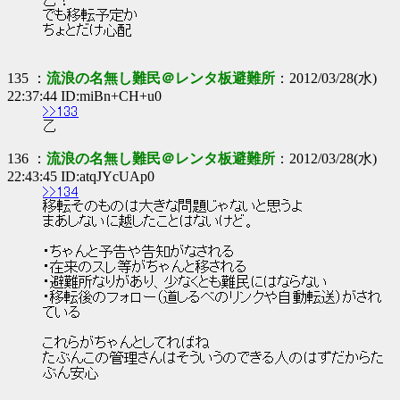
乙！
でも移転予定か
ちょとだけ心配
135 ：
流浪の名無し難民＠レンタ板避難所
：2012/03/28(水)
22:37:44 ID:miBn+CH+u0
>>133
乙
136 ：
流浪の名無し難民＠レンタ板避難所
：2012/03/28(水)
22:43:45 ID:atqJYcUAp0
>>134
移転そのものは大きな問題じゃないと思うよ
まあしないに越したことはないけど。
・ちゃんと予告や告知がなされる
・在来のスレ等がちゃんと移される
・避難所なりがあり、少なくとも難民にはならない
・移転後のフォロー（道しるべのリンクや自動転送）がされ
ている
これらがちゃんとしてればね
たぶんこの管理さんはそういうのできる人のはずだからた
ぶん安心