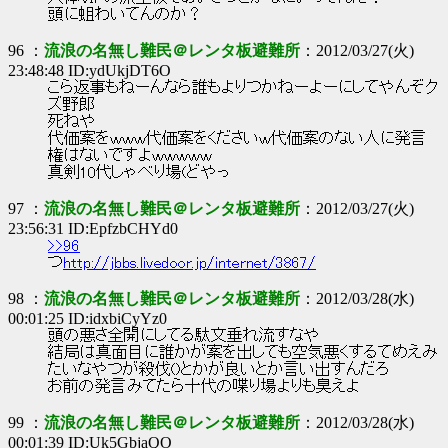
頭に蛆わいてんのか？
96 ：
流浪の名無し難民＠レンタ板避難所
：2012/03/27(火)
23:48:48 ID:ydUkjDT6O
こら返事もねーんなら誰もよりつかねーよーにしてやんぞク
ズ野郎
死ねや
代価案をｗｗｗ代価案をくださいｗ代価案のない人に発言
権はないですよｗｗｗｗｗ
真剣10代しゃべり場(どやっ
97 ：
流浪の名無し難民＠レンタ板避難所
：2012/03/27(火)
23:56:31 ID:EpfzbCHYd0
>>96
つ
http://jbbs.livedoor.jp/internet/3867/
98 ：
流浪の名無し難民＠レンタ板避難所
：2012/03/28(水)
00:01:25 ID:idxbiCyYz0
頭の悪さ全開にしてる駄文垂れ流すなや
結局は真面目に誰かが案を出しても空気悪くするてめえみ
たいなやつが殺伐()とかが良いとか言い出すんだろ
お前の発言みてたら十代の喋り場よりも臭えよ
99 ：
流浪の名無し難民＠レンタ板避難所
：2012/03/28(水)
00:01:39 ID:Uk5GbjaQO