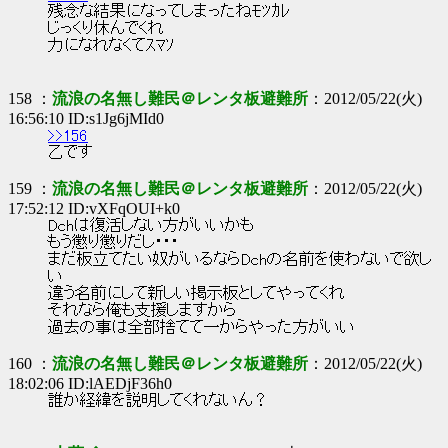
残念な結果になってしまったねﾓﾂｶﾚ
じっくり休んでくれ
力になれなくてｽﾏｿ
158 ：
流浪の名無し難民＠レンタ板避難所
：2012/05/22(火)
16:56:10 ID:s1Jg6jMId0
>>156
乙です
159 ：
流浪の名無し難民＠レンタ板避難所
：2012/05/22(火)
17:52:12 ID:vXFqOUI+k0
Dchは復活しない方がいいかも
もう懲り懲りだし・・・
まだ板立てたい奴がいるならDchの名前を使わないで欲し
い
違う名前にして新しい掲示板としてやってくれ
それなら俺も支援しますから
過去の事は全部捨てて一からやった方がいい
160 ：
流浪の名無し難民＠レンタ板避難所
：2012/05/22(火)
18:02:06 ID:lAEDjF36h0
誰か経緯を説明してくれないん？