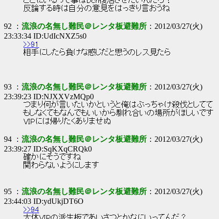
ここにいるって事はDch復活させたいんだろ？
反論する時は自分の意見をはっきり言おうね
92 ：
流浪の名無し難民＠レンタ板避難所
：2012/03/27(火)
23:33:34 ID:UdIcNXZ5s0
>>91
相手にしたら負けな感じだと思うのレス見たら
93 ：
流浪の名無し難民＠レンタ板避難所
：2012/03/27(火)
23:39:23 ID:NJXXVzMQp0
つまり何が言いたいかというと俺はぶっちゃけ殺伐としてて
もしなくてもなんでもいいから馴れ合いの場所がほしいです
VIPには帰りたくありませぬ
94 ：
流浪の名無し難民＠レンタ板避難所
：2012/03/27(火)
23:39:27 ID:SqKXqCRQk0
確かにそうですね
関わらないようにします
95 ：
流浪の名無し難民＠レンタ板避難所
：2012/03/27(火)
23:44:03 ID:ydUkjDT6O
>>94
大体VIPの派生板であいさつとかなにいってんだ？