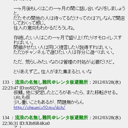
一ヶ月後もしくはこの一ヶ月の間に話し合いなりをしましょう
と。
だたその間他の人は待ってるだけってのはアレなんで開店
しておくって感じ。
住人の意向もわかるだろうしね。
存続したい人はこの一ヶ月で盛り上げたりオモロイレスす
ればいい。
閉鎖させたい人は同じく提言したり説得すればいい。
ただDチャンネルで遊びたい人は存分に遊べばいい。
ただ、荒らしみたいなのは管理の対処が必要だけど。
とりあえず乙。住人がまた集まるといいな
133 ：
流浪の名無し難民＠レンタ板避難所
：2012/03/28(水)
22:23:47 ID:eoSI27psy0
仮鯖。他に安定したところがあったら、また移転させる。
URLも仮
少し重いこともあるが、問題無からん
http://ohsumi.x10.mx/dch/
134 ：
流浪の名無し難民＠レンタ板避難所
：2012/03/28(水)
22:36:31 ID:XIbf6R4Kn0