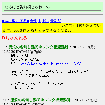
なるほど告知欄じゃねーの
■掲示板に戻る■
全部
1-
101-
最新50
レス数が180を超えてい
ます。200を超えると表示できなくなるよ。
Dちゃんねる
1 ：
流浪の名無し難民＠レンタ板避難所
：2012/02/13(月)
12:32:30 ID:TwLHgs7gh0
鯖:したらば
板名：Dちゃんねる
URL：
http://jbbs.livedoor.jp/internet/14820/
最近レンタルサーバーからしたらばに移転してきた
CIPやだめ男板と交流あり
誰も作んないので作らせてもらった
合併話ｸｿｸﾗｴ
79 ：
流浪の名無し難民＠レンタ板避難所
：2012/03/27(火)
15:24:24 ID:SqKXqCRQk0