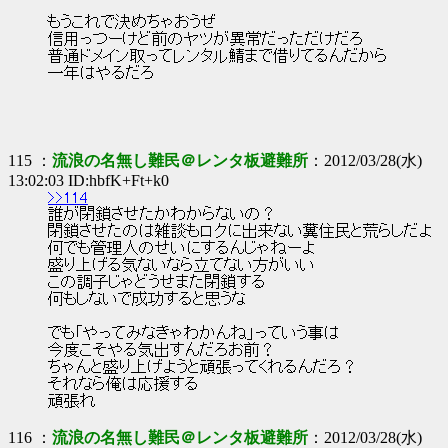
もうこれで決めちゃおうぜ
信用っつーけど前のヤツが異常だっただけだろ
普通ドメイン取ってレンタル鯖まで借りてるんだから
一年はやるだろ
115 ：
流浪の名無し難民＠レンタ板避難所
：2012/03/28(水)
13:02:03 ID:hbfK+Ft+k0
>>114
誰が閉鎖させたかわからないの？
閉鎖させたのは雑談もロクに出来ない糞住民と荒らしだよ
何でも管理人のせいにするんじゃねーよ
盛り上げる気ないなら立てない方がいい
この調子じゃどうせまた閉鎖する
何もしないで成功すると思うな
でも「やってみなきゃわかんね」っていう事は
今度こそやる気出すんだろお前？
ちゃんと盛り上げようと頑張ってくれるんだろ？
それなら俺は応援する
頑張れ
116 ：
流浪の名無し難民＠レンタ板避難所
：2012/03/28(水)