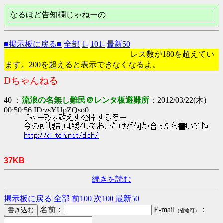
なるほど告知欄じゃねーの
■掲示板に戻る■
全部
1-
101-
最新50
レス数が180を超えてい
ます。200を超えると表示できなくなるよ。
Dちゃんねる
40 ：
流浪の名無し難民＠レンタ板避難所
：2012/03/22(木)
00:50:56 ID:zsYUpZQso0
じゃー取り敢えず公開するぞー
今の所規制は緩くしておいたけど何か合ったら書いてね
http://d-tch.net/dch/
37KB
続きを読む
掲示板に戻る
全部
前100
次100
最新50
名前：
E-mail
：
（省略可）