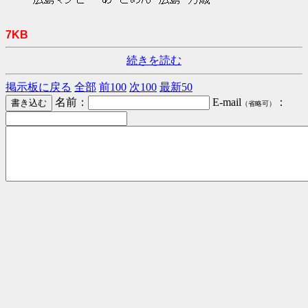
広島マンセー あ ごめん 広島 万歳
7KB
続きを読む
掲示板に戻る
全部
前100
次100
最新50
名前：
E-mail
：
（省略可）