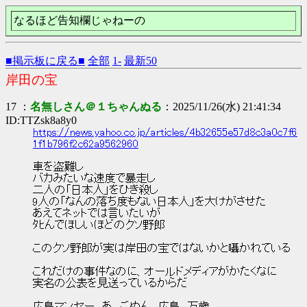
なるほど告知欄じゃねーの
■掲示板に戻る■
全部
1-
最新50
岸田の宝
17 ：
名無しさん＠１ちゃんぬる
：2025/11/26(水) 21:41:34
ID:TTZsk8a8y0
https://news.yahoo.co.jp/articles/4b32655e57d8c3a0c7f6
1f1b796f2c62a9562960
車を盗難し
バカみたいな速度で暴走し
二人の「日本人」をひき殺し
9人の「なんの落ち度もない日本人」を大けがさせた
あえてネットでは言いたいが
ﾀﾋんでほしいほどのクソ野郎
このクソ野郎が実は岸田の宝ではないかと囁かれている
これだけの事件なのに、オールドメディアがかたくなに
実名の公表を見送っているからだ