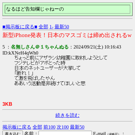
なるほど告知欄じゃねーの
■掲示板に戻る■
全部
1-
最新50
新型iPhone発表！日本のマスゴミは締め出されるw
5 ：
名無しさん＠１ちゃんぬる
：2024/09/21(土) 10:16:43
ID:kXNeH4qWh0
ちょっと前にアザラシ幼稚園に取材しようとして
フジテレビがアポとった時
日本のネットユーザーが大挙して
「断れ！」
て激を飛ばしたやん
ああいう活動是非続けてほしいと思
3KB
続きを読む
掲示板に戻る
全部
前100
次100
最新50
名前：
E-mail
：
（省略可）