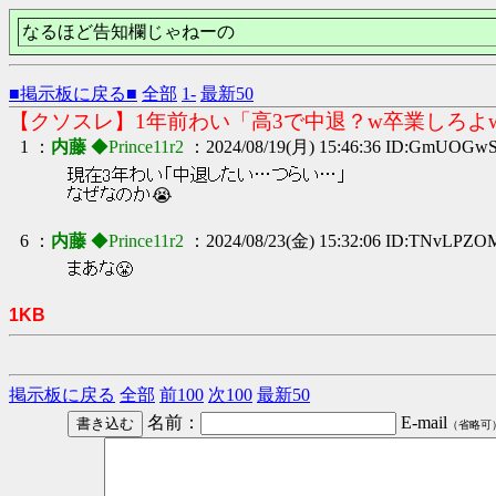
なるほど告知欄じゃねーの
■掲示板に戻る■
全部
1-
最新50
【クソスレ】1年前わい「高3で中退？w卒業しろよ
1 ：
内藤
◆Prince11r2
：2024/08/19(月) 15:46:36 ID:GmUOGw
現在3年わい「中退したい…つらい…」
なぜなのか😭
6 ：
内藤
◆Prince11r2
：2024/08/23(金) 15:32:06 ID:TNvLPZO
まあな😤
1KB
掲示板に戻る
全部
前100
次100
最新50
名前：
E-mail
（省略可