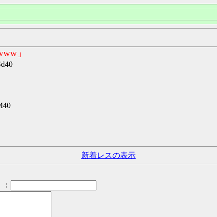
www」
Sd40
M40
新着レスの表示
：
）