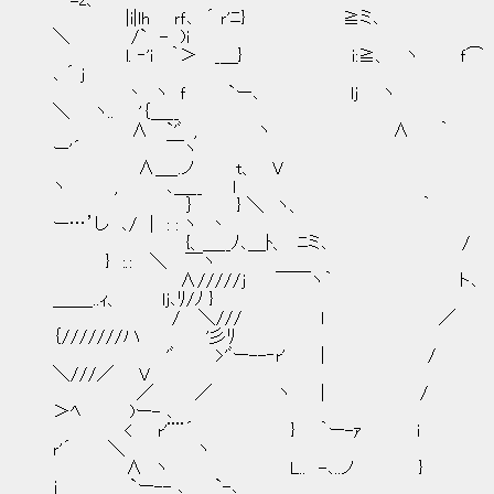
-‐=z、
|i|lh ｒｆ､ ´ ｒ'ﾆ} ≧ミ､
＼ /` - )i
l. ‐'i ｀＞ _＿} i:≧、 ヽ ｆ⌒
､ ´ j
丶 ヽ ｆ `ー､ lj ヽ
＼ ヽ.. '｛＿__
∧ `'ﾞ , ヽ ∧ ｀
ー'´ ￣ヽ
∧＿_.ノ t、 V
ヽ , ､＿__ l
｝ } ＼ ヽ、 ｀
ー…’し ､/ | : : ヽ 丶
{、＿__ﾉ､＿ﾄ、 ﾆミ､ /
} :.: ＼ ￣ヽ
∧/////j ￣￣ヽ｀ ト､
＿＿_..ｨ、 lj､ﾘ/ﾉ }
/ ＼/// l ／
｛///////ハ '彡ﾘ
'ﾞ >'ﾞー--‐r' | /
＼///／ V
／ ／ ヽ | /
＞ﾍ )ー- ､
< r'¨¨´ } ｀ー-ｧ i
ｒ'´ ＼ ヽ
∧ ヽ L.. -､..ノ }
j `ー-- ､ `-､