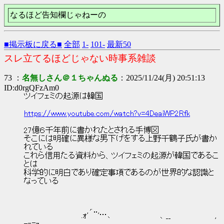
なるほど告知欄じゃねーの
■掲示板に戻る■
全部
1-
101-
最新50
スレ立てるほどじゃない時事系雑談
73 ：
名無しさん＠１ちゃんぬる
：2025/11/24(月) 20:51:13
ID:d0rgQFzAm0
ツイフェミの起源は韓国
https://www.youtube.com/watch?v=4DeaiWP2Rfk
27億６千年前に書かれたとされる手博図
そこには明確に異様な男下げをする上野千鶴子氏が書か
れている
これら信用たる資料から、ツイフェミの起源が韓国であるこ
とは
科学的に明白であり確定事項であるのが世界的な認識と
なっている
,.
.ｫ' ¨'…､ 、__ ,