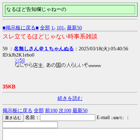
なるほど告知欄じゃねーの
■掲示板に戻る■
全部
1-
101-
最新50
スレ立てるほどじゃない時事系雑談
59 ：
名無しさん＠１ちゃんぬる
：2025/03/18(火) 05:40:56
ID:kJb2K1ebo0
>>58
なにやら店主、あの国の人らしいぞwwww
35KB
続きを読む
掲示板に戻る
全部
前100
次100
最新50
名前：
E-mail
：
（省略可）